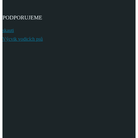
PODPORUJEME
skauti
Výcvik vodicích psů