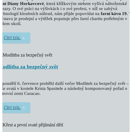
paní Diany Horkavcové
, která křížkovým stehem vyšívá náboženské
brazy. O své práci na výšivkách i o své profesi, v níž se zabývá
echnologií kloubních náhrad, nám přijde popovídat na
farní kávu 19. 7
ýstava je prodejní a výtěžek poputuje přes farní charitu potřebným v
ašem okolí.
ČÍST DÁL
Modlitba za bezpečný svět
 pondělí 6. července proběhl další večer Modliteb za bezpečný svět –
še svatá v kostele Krista Spasitele a následný komponovaný pořad o
strovní zemi Curacao.
ČÍST DÁL