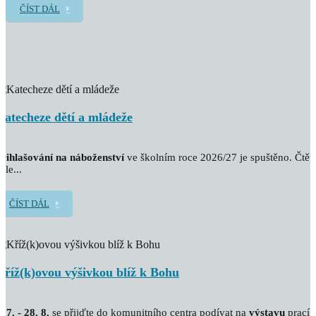
ČÍST DÁL
Katecheze dětí a mládeže
řihlašování na náboženství
ve školním roce 2026/27 je spuštěno. Čtět
ále...
ČÍST DÁL
Kříž(k)ovou výšivkou blíž k Bohu
. 7. - 28. 8.
se přijďte do komunitního centra podívat na
výstavu
prací