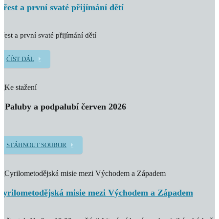
Křest a první svaté přijímání dětí
řest a první svaté přijímání dětí
ČÍST DÁL
Z Paluby a podpalubí červen 2026
STÁHNOUT SOUBOR
Cyrilometodějská misie mezi Východem a Západem