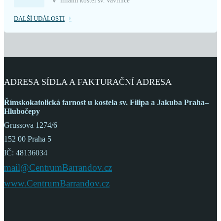
filiální kostel sv. Vavřince
DALŠÍ UDÁLOSTI
ADRESA SÍDLA A FAKTURAČNÍ ADRESA
Římskokatolická farnost
u kostela sv. Filipa a Jakuba
Praha–
Hlubočepy
Grussova 1274/6
152 00 Praha 5
IČ: 48136034
mail@CentrumBarrandov.cz
www.CentrumBarrandov.cz