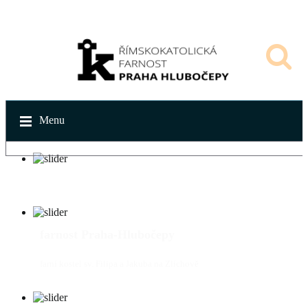
Menu
farnost Praha-Hlubočepy
farní kostel sv. Filipa a Jakuba na Zlíchově