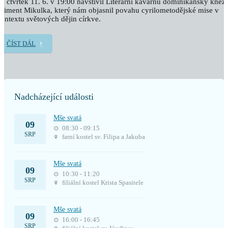
e čtvrtek 11. 6. v 19:00 navštívil Literární kavárnu dominikánský kněz
liment Mikulka, který nám objasnil povahu cyrilometodějské mise v
ontextu světových dějin církve.
ČÍST DÁL
Nadcházející události
Mše svatá
09
08:30 - 09:15
SRP
farní kostel sv. Filipa a Jakuba
Mše svatá
09
10:30 - 11:20
SRP
filiální kostel Krista Spasitele
Mše svatá
09
16:00 - 16:45
SRP