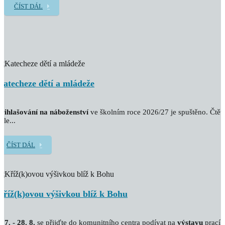
ČÍST DÁL
Katecheze dětí a mládeže
řihlašování na náboženství
ve školním roce 2026/27 je spuštěno. Čtět
ále...
ČÍST DÁL
Kříž(k)ovou výšivkou blíž k Bohu
. 7. - 28. 8.
se přijďte do komunitního centra podívat na
výstavu
prací