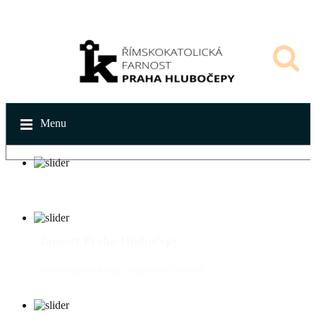
Menu
farnost Praha-Hlubočepy
farní kostel sv. Filipa a Jakuba na Zlíchově