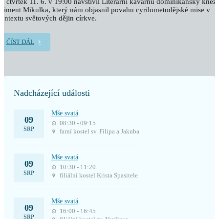
e čtvrtek 11. 6. v 19:00 navštívil Literární kavárnu dominikánský kněz
liment Mikulka, který nám objasnil povahu cyrilometodějské mise v
ontextu světových dějin církve.
ČÍST DÁL
Nadcházející události
Mše svatá
09
08:30 - 09:15
SRP
farní kostel sv. Filipa a Jakuba
Mše svatá
09
10:30 - 11:20
SRP
filiální kostel Krista Spasitele
Mše svatá
09
16:00 - 16:45
SRP