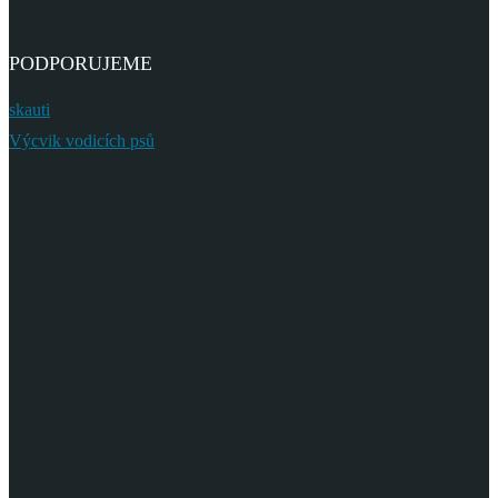
PODPORUJEME
skauti
Výcvik vodicích psů