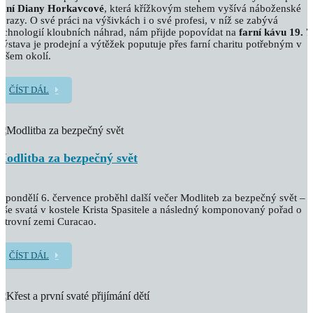
paní Diany Horkavcové
, která křížkovým stehem vyšívá náboženské
brazy. O své práci na výšivkách i o své profesi, v níž se zabývá
echnologií kloubních náhrad, nám přijde popovídat na
farní kávu 19. 7
ýstava je prodejní a výtěžek poputuje přes farní charitu potřebným v
ašem okolí.
ČÍST DÁL
Modlitba za bezpečný svět
 pondělí 6. července proběhl další večer Modliteb za bezpečný svět –
še svatá v kostele Krista Spasitele a následný komponovaný pořad o
strovní zemi Curacao.
ČÍST DÁL