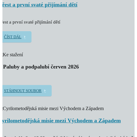
Křest a první svaté přijímání dětí
řest a první svaté přijímání dětí
ČÍST DÁL
Z Paluby a podpalubí červen 2026
STÁHNOUT SOUBOR
Cyrilometodějská misie mezi Východem a Západem