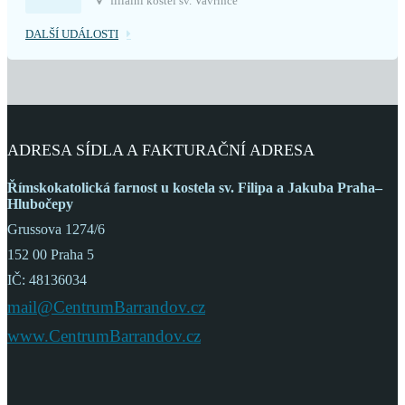
filiální kostel sv. Vavřince
DALŠÍ UDÁLOSTI
ADRESA SÍDLA A FAKTURAČNÍ ADRESA
Římskokatolická farnost
u kostela sv. Filipa a Jakuba
Praha–
Hlubočepy
Grussova 1274/6
152 00 Praha 5
IČ: 48136034
mail@CentrumBarrandov.cz
www.CentrumBarrandov.cz