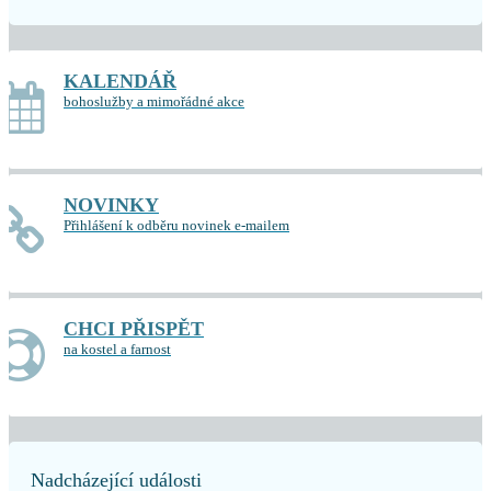
KALENDÁŘ
bohoslužby a mimořádné akce
NOVINKY
Přihlášení k odběru novinek e-mailem
CHCI PŘISPĚT
na kostel a farnost
Nadcházející události