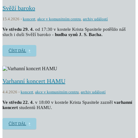
Svěží baroko
15.4.2026
koncert
,
akce v komunitním centru
,
archiv událostí
Ve středu 29. 4.
od 17:30 v kostele Krista Spasitele potěšilo náš
sluch i duši Svěží baroko -
hudba synů J. S. Bacha.
ČÍST DÁL
Varhanní koncert HAMU
4.4.2026
koncert
,
akce v komunitním centru
,
archiv událostí
Ve středu 22. 4.
v 18:00 v kostele Krista Spasitele zazněl
v
arhanní
koncert
studentů HAMU.
ČÍST DÁL