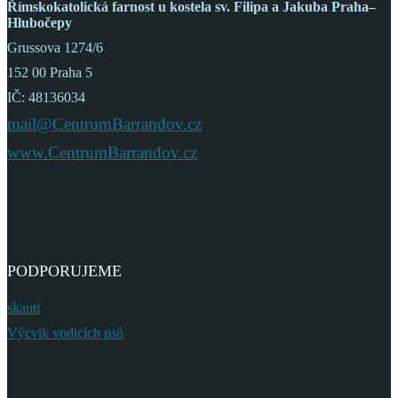
Římskokatolická farnost
u kostela sv. Filipa a Jakuba
Praha–
Hlubočepy
Grussova 1274/6
152 00 Praha 5
IČ: 48136034
mail@CentrumBarrandov.cz
www.CentrumBarrandov.cz
PODPORUJEME
skauti
Výcvik vodicích psů