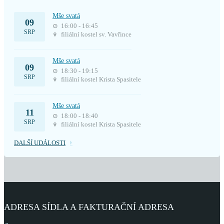
Mše svatá
09
16:00 - 16:45
SRP
filiální kostel sv. Vavřince
Mše svatá
09
18:30 - 19:15
SRP
filiální kostel Krista Spasitele
Mše svatá
11
18:00 - 18:40
SRP
filiální kostel Krista Spasitele
DALŠÍ UDÁLOSTI
ADRESA SÍDLA A FAKTURAČNÍ ADRESA