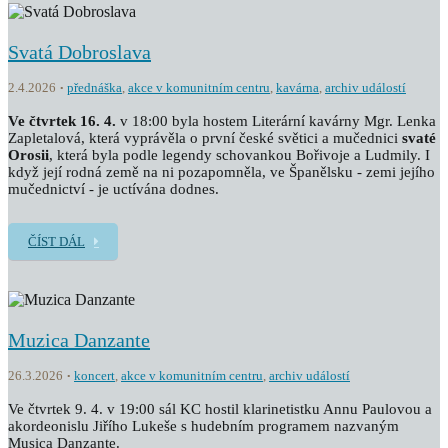
Svatá Dobroslava
2.4.2026
přednáška
,
akce v komunitním centru
,
kavárna
,
archiv událostí
Ve čtvrtek 16. 4.
v 18:00 byla hostem Literární kavárny Mgr. Lenka
Zapletalová, která vyprávěla o první české světici a mučednici
svaté
Orosii
, která byla podle legendy schovankou Bořivoje a Ludmily. I
když její rodná země na ni pozapomněla, ve Španělsku - zemi jejího
mučednictví - je uctívána dodnes.
ČÍST DÁL
Muzica Danzante
26.3.2026
koncert
,
akce v komunitním centru
,
archiv událostí
Ve čtvrtek 9. 4. v 19:00 sál KC hostil klarinetistku Annu Paulovou a
akordeonislu Jiřího Lukeše s hudebním programem nazvaným
Musica Danzante.