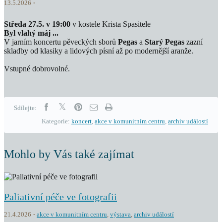
13.5.2026
Středa 27.5. v 19:00
v kostele Krista Spasitele
Byl vlahý máj ...
V jarním koncertu pěveckých sborů
Pegas
a
Starý Pegas
zazní
skladby od klasiky a lidových písní až po modernější aranže.
Vstupné dobrovolné.
Sdílejte:
Kategorie:
koncert
,
akce v komunitním centru
,
archiv událostí
Mohlo by Vás také zajímat
Paliativní péče ve fotografii
21.4.2026
akce v komunitním centru
,
výstava
,
archiv událostí