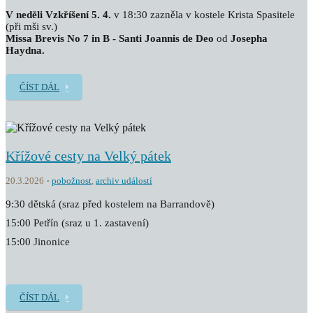
V neděli Vzkříšení 5. 4.
v 18:30 zazněla v kostele Krista Spasitele
(při mši sv.)
Missa Brevis No 7 in B - Santi Joannis de Deo
od
Josepha
Haydna.
ČÍST DÁL
Křížové cesty na Velký pátek
20.3.2026
pobožnost
,
archiv událostí
9:30 dětská (sraz před kostelem na Barrandově)
15:00 Petřín (sraz u 1. zastavení)
15:00 Jinonice
ČÍST DÁL