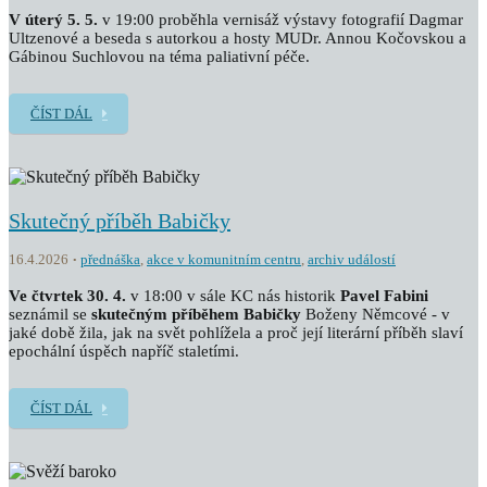
V úterý 5. 5.
v 19:00 proběhla vernisáž výstavy fotografií Dagmar
Ultzenové a beseda s autorkou a hosty MUDr. Annou Kočovskou a
Gábinou Suchlovou na téma paliativní péče.
ČÍST DÁL
Skutečný příběh Babičky
16.4.2026
přednáška
,
akce v komunitním centru
,
archiv událostí
Ve čtvrtek 30. 4.
v 18:00 v sále KC nás historik
Pavel Fabini
seznámil se
skutečným příběhem
Babičky
Boženy Němcové - v
jaké době žila, jak na svět pohlížela a proč její literární příběh slaví
epochální úspěch napříč staletími.
ČÍST DÁL