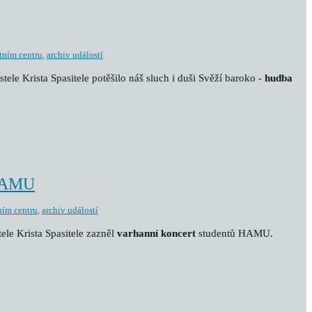
tním centru
,
archiv událostí
tele Krista Spasitele potěšilo náš sluch i duši Svěží baroko -
hudba
 HAMU
ním centru
,
archiv událostí
ele Krista Spasitele zazněl
v
arhanní koncert
studentů HAMU.