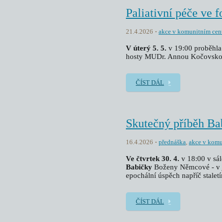
Paliativní péče ve f
21.4.2026
akce v komunitním cen
V úterý 5. 5.
v 19:00 proběhla 
hosty MUDr. Annou Kočovskou 
ČÍST DÁL
Skutečný příběh Ba
16.4.2026
přednáška
,
akce v komu
Ve čtvrtek 30. 4.
v 18:00 v sál
Babičky
Boženy Němcové - v jak
epochální úspěch napříč staletí
ČÍST DÁL