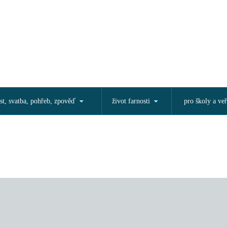
st, svatba, pohřeb, zpověď
život farnosti
pro školy a veř