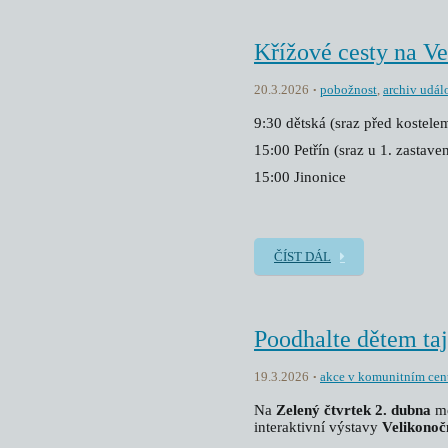
Křížové cesty na Ve
20.3.2026
pobožnost
,
archiv událo
9:30 dětská (sraz před kostel
15:00 Petřín (sraz u 1. zastaven
15:00 Jinonice
ČÍST DÁL
Poodhalte dětem ta
19.3.2026
akce v komunitním cen
Na
Zelený čtvrtek 2. dubna
me
interaktivní výstavy
Velikonoč