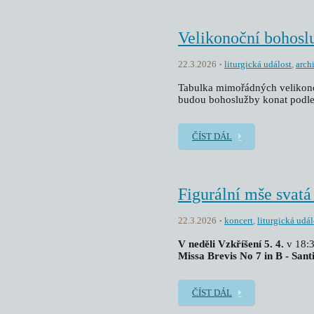
Velikonoční bohosl
22.3.2026
liturgická událost
,
arch
Tabulka mimořádných velikono
budou bohoslužby konat podle
ČÍST DÁL
Figurální mše svatá
22.3.2026
koncert
,
liturgická udál
V neděli Vzkříšení 5. 4.
v 18:3
Missa Brevis No 7 in B - San
ČÍST DÁL