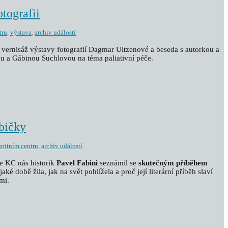
otografii
tru
,
výstava
,
archiv událostí
vernisáž výstavy fotografií Dagmar Ultzenové a beseda s autorkou a
a Gábinou Suchlovou na téma paliativní péče.
bičky
nitním centru
,
archiv událostí
e KC nás historik
Pavel Fabini
seznámil se
skutečným příběhem
é době žila, jak na svět pohlížela a proč její literární příběh slaví
mi.