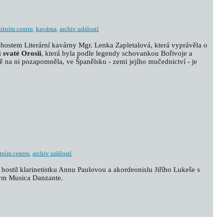
itním centru
,
kavárna
,
archiv událostí
hostem Literární kavárny Mgr. Lenka Zapletalová, která vyprávěla o
i
svaté Orosii
, která byla podle legendy schovankou Bořivoje a
ě na ni pozapomněla, ve Španělsku - zemi jejího mučednictví - je
tním centru
,
archiv událostí
 hostil klarinetistku Annu Paulovou a akordeonislu Jiřího Lukeše s
m Musica Danzante.