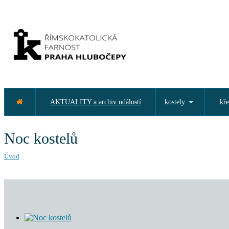
AKTUALITY a archiv událostí
kostely
kře
Noc kostelů
Úvod