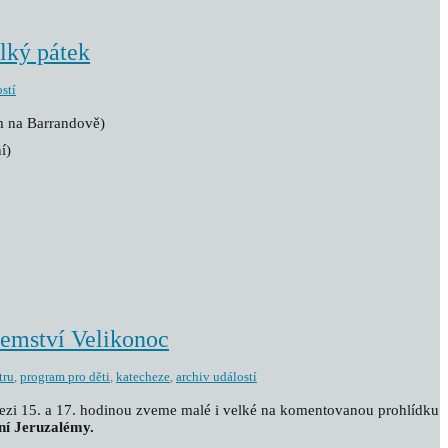
lký pátek
stí
em na Barrandově)
í)
jemství Velikonoc
tru
,
program pro děti
,
katecheze
,
archiv událostí
zi 15. a 17. hodinou zveme malé i velké na komentovanou prohlídku
ní Jeruzalémy.