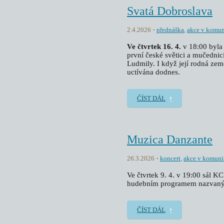
Svatá Dobroslava
2.4.2026
přednáška
,
akce v komun
Ve čtvrtek 16. 4.
v 18:00 byla 
první české světici a mučednic
Ludmily. I když její rodná zem
uctívána dodnes.
ČÍST DÁL
Muzica Danzante
26.3.2026
koncert
,
akce v komuni
Ve čtvrtek 9. 4. v 19:00 sál KC
hudebním programem nazvaný
ČÍST DÁL