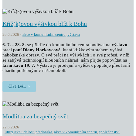
Kříž(k)ovou výšivkou blíž k Bohu
29.6.2026
akce v komunitním centru
,
výstava
6. 7. - 28. 8.
se přijďte do komunitního centra podívat na
výstavu
prací
paní Diany Horkavcové
, která křížkovým stehem vyšívá
náboženské obrazy. O své práci na výšivkách i o své profesi, v níž
se zabývá technologií kloubních náhrad, nám přijde popovídat na
farní kávu 19. 7.
Výstava je prodejní a výtěžek poputuje přes farní
charitu potřebným v našem okolí.
ČÍST DÁL
Modlitba za bezpečný svět
22.6.2026
liturgická událost
,
přednáška
,
akce v komunitním centru
,
společenství