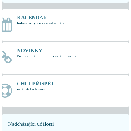
KALENDÁŘ
bohoslužby a mimořádné akce
NOVINKY
Přihlášení k odběru novinek e-mailem
CHCI PŘISPĚT
na kostel a farnost
Nadcházející události