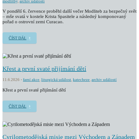
modlitby
,
archiv událostí
V pondělí 6. července proběhl další večer Modliteb za bezpečný svět
– mše svatá v kostele Krista Spasitele a následný komponovaný
pořad o ostrovní zemi Curacao.
ČÍST DÁL
Křest a první svaté přijímání dětí
11.6.2026
farní akce
,
liturgická událost
,
katecheze
,
archiv událostí
Křest a první svaté přijímání dětí
ČÍST DÁL
Cyrilometodějská misie mezi Východem a Západem