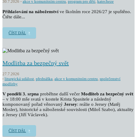
30.7.2026
akce v komunitním centru
,
program pro děti
,
katecheze
Přihlašování na náboženství
ve školním roce 2026/27 je spuštěno.
Čtěte dále...
ČÍST DÁL
Modlitba za bezpečný svět
27.7.2026
liturgická událost
,
přednáška
,
akce v komunitním centru
,
společenství
modlitby
V pondělí 3. srpna
proběhne další večer
Modliteb za bezpečný svět
– v 18:00 mše svatá v kostele Krista Spasitele a následný
komponovaný pořad věnovaný
Jersey
: reálie o Jersey (Matěj
Mosler), historické a náboženské souvislosti (Miloš Szabo), aktuality
z Jersey (Jiří Václavek).
ČÍST DÁL