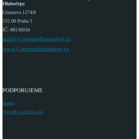
Hlubočepy
Grussova 1274/6
152 00 Praha 5
IČ: 48136034
mail@CentrumBarrandov.cz
www.CentrumBarrandov.cz
PODPORUJEME
skauti
Výcvik vodicích psů