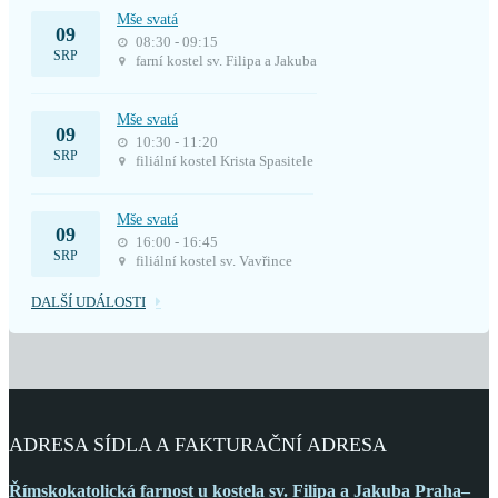
Mše svatá
09
08:30 - 09:15
SRP
farní kostel sv. Filipa a Jakuba
Mše svatá
09
10:30 - 11:20
SRP
filiální kostel Krista Spasitele
Mše svatá
09
16:00 - 16:45
SRP
filiální kostel sv. Vavřince
DALŠÍ UDÁLOSTI
ADRESA SÍDLA A FAKTURAČNÍ ADRESA
Římskokatolická farnost
u kostela sv. Filipa a Jakuba
Praha–