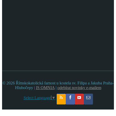
© 2026 Římskokatolická farnost u kostela sv. Filipa a Jakuba Praha-
Hlubočepy |
IS OMNIA
|
odebírat novinky e-mailem
Select Language
▼