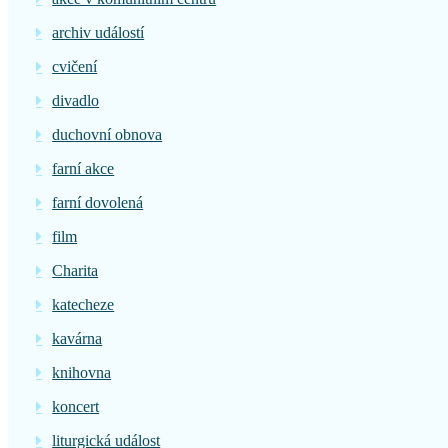
archiv událostí
cvičení
divadlo
duchovní obnova
farní akce
farní dovolená
film
Charita
katecheze
kavárna
knihovna
koncert
liturgická událost