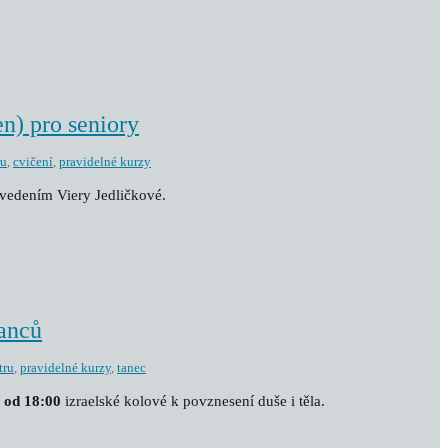
en) pro seniory
ru
,
cvičení
,
pravidelné kurzy
vedením Viery Jedličkové.
tanců
tru
,
pravidelné kurzy
,
tanec
i od 18:00
izraelské kolové k povznesení duše i těla.