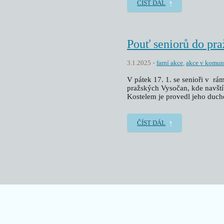
ČÍST DÁL
Pouť seniorů do pr
3.1.2025
farní akce
,
akce v komun
V pátek 17. 1. se senioři v rám
pražských Vysočan, kde navštívi
Kostelem je provedl jeho ducho
ČÍST DÁL