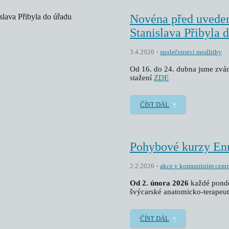
Novéna před uveden
Stanislava Přibyla 
3.4.2026
společenství modlitby
Od 16. do 24. dubna jsme zván
stažení
ZDE
ČÍST DÁL
Pohybové kurzy En
2.2.2026
akce v komunitním cent
Od 2. února 2026
každé pondě
švýcarské anatomicko-terapeut
ČÍST DÁL