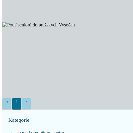
1
Kategorie
akce v komunitním centru