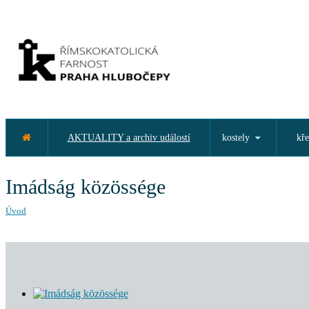
AKTUALITY a archiv událostí
kostely
kře
Imádság közössége
Úvod