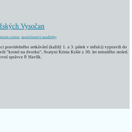
ažských Vysočan
itním centru
,
společenství modlitby
ci pravidelného setkávání (každý 1. a 3. pátek v měsíci) vypravili do
li "kostel na dvorku", Svatyni Krista Krále z 30. let minulého století.
vní správce P. Havlík.