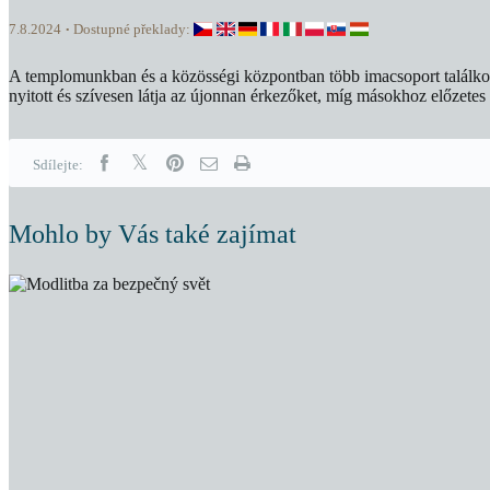
7.8.2024
Dostupné překlady:
A templomunkban és a közösségi központban több imacsoport találkozi
nyitott és szívesen látja az újonnan érkezőket, míg másokhoz előzetes
Sdílejte:
Mohlo by Vás také zajímat