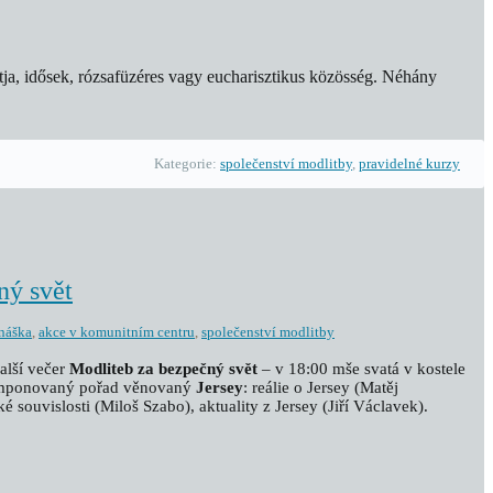
ja, idősek, rózsafüzéres vagy eucharisztikus közösség. Néhány
Kategorie:
společenství modlitby
,
pravidelné kurzy
ný svět
náška
,
akce v komunitním centru
,
společenství modlitby
alší večer
Modliteb za bezpečný svět
– v 18:00 mše svatá v kostele
komponovaný pořad věnovaný
Jersey
: reálie o Jersey (Matěj
é souvislosti (Miloš Szabo), aktuality z Jersey (Jiří Václavek).