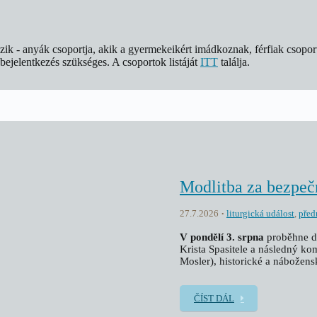
k - anyák csoportja, akik a gyermekeikért imádkoznak, férfiak csoport
 bejelentkezés szükséges. A csoportok listáját
ITT
találja.
Modlitba za bezpeč
27.7.2026
liturgická událost
,
před
V pondělí 3. srpna
proběhne d
Krista Spasitele a následný 
Mosler), historické a nábožensk
ČÍST DÁL