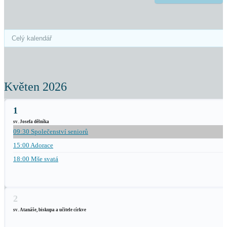
Květen 2026
1
sv. Josefa dělníka
09:30 Společenství seniorů
15:00 Adorace
18:00 Mše svatá
2
sv. Atanáše, biskupa a učitele církve