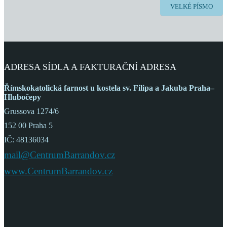
VELKÉ PÍSMO
ADRESA SÍDLA A FAKTURAČNÍ ADRESA
Římskokatolická farnost
u kostela sv. Filipa a Jakuba
Praha–
Hlubočepy
Grussova 1274/6
152 00 Praha 5
IČ: 48136034
mail@CentrumBarrandov.cz
www.CentrumBarrandov.cz