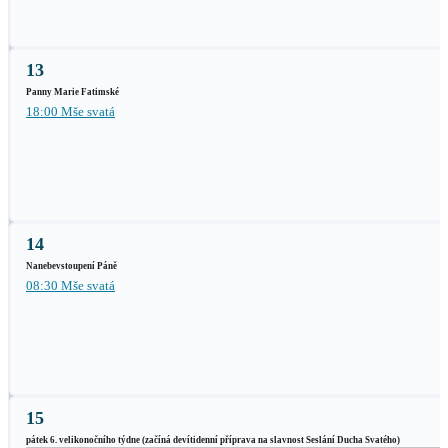
13
Panny Marie Fatimské
18:00 Mše svatá
14
Nanebevstoupení Páně
08:30 Mše svatá
15
pátek 6. velikonočního týdne (začíná devítidenní příprava na slavnost Seslání Ducha Svatého)