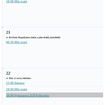
18:00 Mše svatá
21
sv. Kryštofa Magallanese, kněze, a jeho druhů, mučedníků
08:30 Mše svatá
22
sv. Rity z Cascie, řeholnice
15:00 Adorace
18:00 Mše svatá
18:00 Vystoupení ZUŠ Folklorika