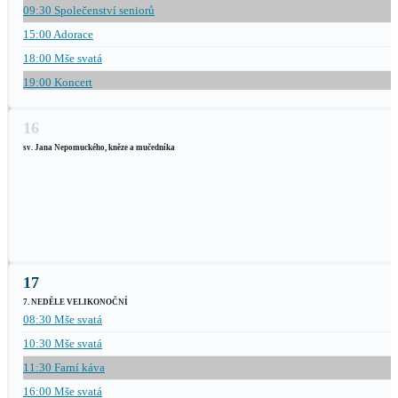
09:30 Společenství seniorů
15:00 Adorace
18:00 Mše svatá
19:00 Koncert
16
sv. Jana Nepomuckého, kněze a mučedníka
17
7. NEDĚLE VELIKONOČNÍ
08:30 Mše svatá
10:30 Mše svatá
11:30 Farní káva
16:00 Mše svatá