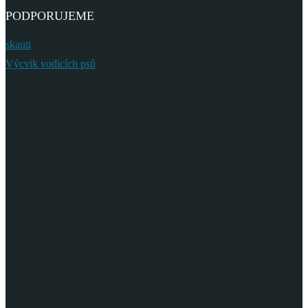
PODPORUJEME
skauti
Výcvik vodicích psů