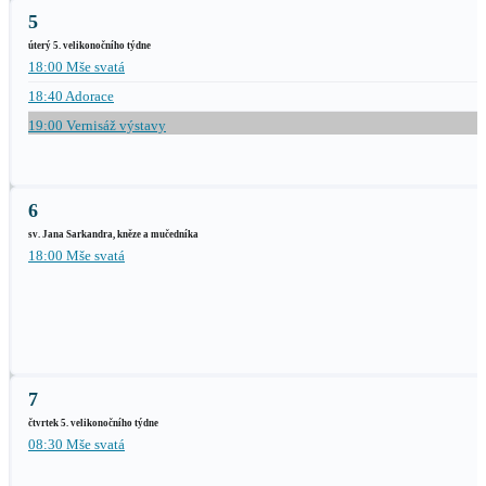
5
úterý 5. velikonočního týdne
18:00 Mše svatá
18:40 Adorace
19:00 Vernisáž výstavy
6
sv. Jana Sarkandra, kněze a mučedníka
18:00 Mše svatá
7
čtvrtek 5. velikonočního týdne
08:30 Mše svatá