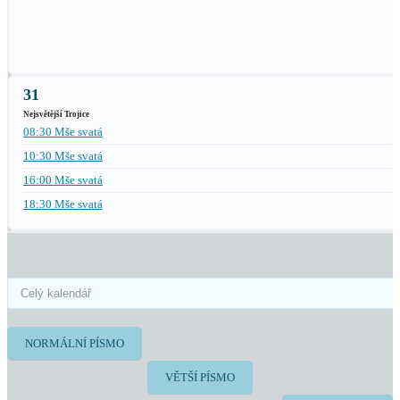
31
Nejsvětější Trojice
08:30 Mše svatá
10:30 Mše svatá
16:00 Mše svatá
18:30 Mše svatá
NORMÁLNÍ PÍSMO
VĚTŠÍ PÍSMO