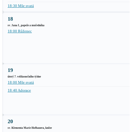
18:30 Mše svatá
18
sv. Jana I., papeže a mučedníka
18:00 Růženec
19
úterý 7. velikonočního týdne
18:00 Mše svatá
18:40 Adorace
20
sv. Klementa Marie Hofbauera, kněze