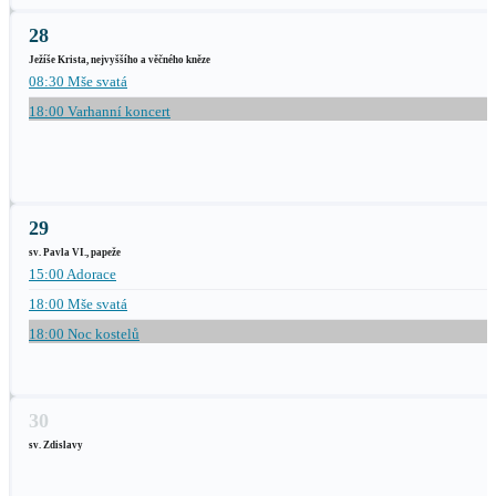
28
Ježíše Krista, nejvyššího a věčného kněze
08:30 Mše svatá
18:00 Varhanní koncert
29
sv. Pavla VI., papeže
15:00 Adorace
18:00 Mše svatá
18:00 Noc kostelů
30
sv. Zdislavy