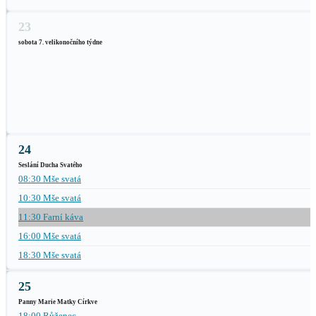
23
sobota 7. velikonočního týdne
24
Seslání Ducha Svatého
08:30 Mše svatá
10:30 Mše svatá
11:30 Farní káva
16:00 Mše svatá
18:30 Mše svatá
25
Panny Marie Matky Církve
18:00 Růženec