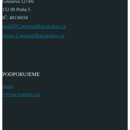
Grussova 1274/6
152 00 Praha 5
IČ: 48136034
mail@CentrumBarrandov.cz
www.CentrumBarrandov.cz
PODPORUJEME
skauti
Výcvik vodicích psů