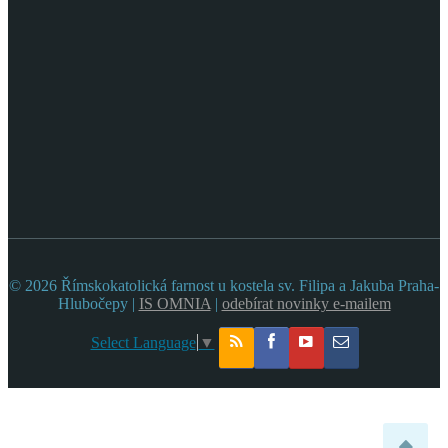
© 2026 Římskokatolická farnost u kostela sv. Filipa a Jakuba Praha-
Hlubočepy |
IS OMNIA
|
odebírat novinky e-mailem
Select Language
▼