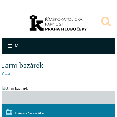
Menu
Jarní bazárek
Úvod
Datum a čas začátku