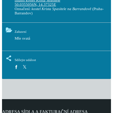
filiální kostel Krista Spasitele
50.0355056N, 14.37325E
Označení:
kostel Krista Spasitele na Barrandově
(Praha-
Barrandov)
Zařazení
Mše svatá
Sdílejte událost
ADRESA SÍDLA A FAKTURAČNÍ ADRESA