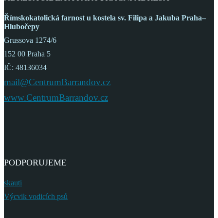
Římskokatolická farnost
u kostela sv. Filipa a Jakuba
Praha–
Hlubočepy
Grussova 1274/6
152 00 Praha 5
IČ: 48136034
mail@CentrumBarrandov.cz
www.CentrumBarrandov.cz
PODPORUJEME
skauti
Výcvik vodicích psů