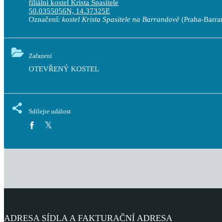
filiální kostel Krista Spasitele
50.0355056N, 14.37325E
Označení:
kostel Krista Spasitele na Barrandově
(Praha-Barra
Zařazení
OTEVŘENÝ KOSTEL 
Sdílejte událost
ADRESA SÍDLA A FAKTURAČNÍ ADRESA