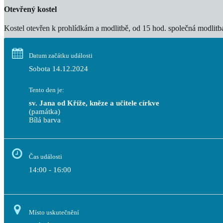
Otevřený kostel
Kostel otevřen k prohlídkám a modlitbě, od 15 hod. společná modlitba
Datum začátku události
Sobota 14.12.2024
Tento den je:
sv. Jana od Kříže, kněze a učitele církve
(památka)
Bílá barva                                                                                 
Čas události
14:00 - 16:00
Místo uskutečnění