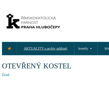
AKTUALITY a archiv událostí
kostely
kře
OTEVŘENÝ KOSTEL
Úvod