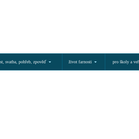
st, svatba, pohřeb, zpověď
život farnosti
pro školy a veř