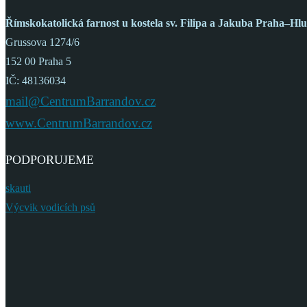
Římskokatolická farnost
u kostela sv. Filipa a Jakuba
Praha–Hlu
Grussova 1274/6
152 00 Praha 5
IČ: 48136034
mail@CentrumBarrandov.cz
www.CentrumBarrandov.cz
PODPORUJEME
skauti
Výcvik vodicích psů