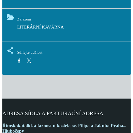
Zařazení
LITERÁRNÍ KAVÁRNA
Sdílejte událost
ADRESA SÍDLA A FAKTURAČNÍ ADRESA
Římskokatolická farnost
u kostela sv. Filipa a Jakuba
Praha–
Hlubočepy