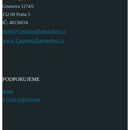
Grussova 1274/6
152 00 Praha 5
IČ: 48136034
mail@CentrumBarrandov.cz
www.CentrumBarrandov.cz
PODPORUJEME
skauti
Výcvik vodicích psů