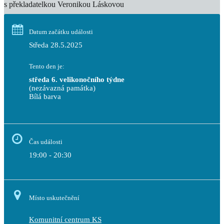
s překladatelkou Veronikou Láskovou
Datum začátku události
Středa 28.5.2025
Tento den je:
středa 6. velikonočního týdne
(nezávazná památka)
Bílá barva                                                                            
Čas události
19:00 - 20:30
Místo uskutečnění
Komunitní centrum KS