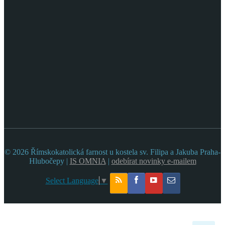
© 2026 Římskokatolická farnost u kostela sv. Filipa a Jakuba Praha-
Hlubočepy |
IS OMNIA
|
odebírat novinky e-mailem
Select Language
▼