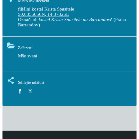
Místo uskutečnění
filiální kostel Krista Spasitele
50.0355056N, 14.37325E
Označení:
kostel Krista Spasitele na Barrandově
(Praha-
Barrandov)
Zařazení
Mše svatá
Sdílejte událost