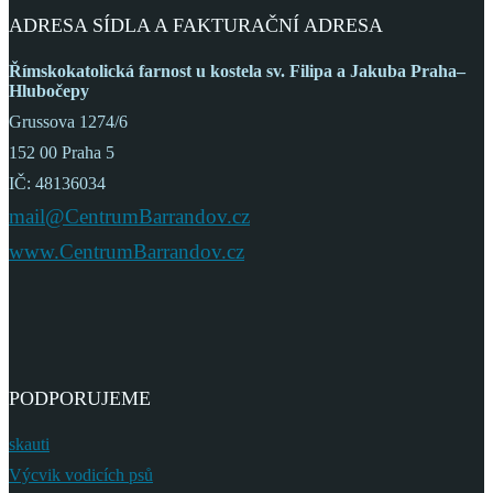
ADRESA SÍDLA A FAKTURAČNÍ ADRESA
Římskokatolická farnost
u kostela sv. Filipa a Jakuba
Praha–
Hlubočepy
Grussova 1274/6
152 00 Praha 5
IČ: 48136034
mail@CentrumBarrandov.cz
www.CentrumBarrandov.cz
PODPORUJEME
skauti
Výcvik vodicích psů