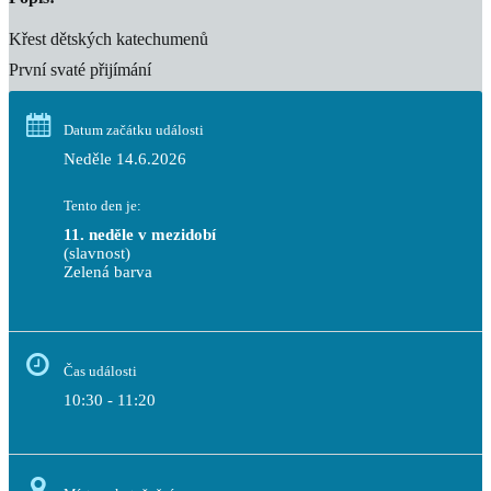
Křest dětských katechumenů
První svaté přijímání
Datum začátku události
Neděle 14.6.2026
Tento den je:
11. neděle v mezidobí
(slavnost)
Zelená barva                                                                        
Čas události
10:30 - 11:20