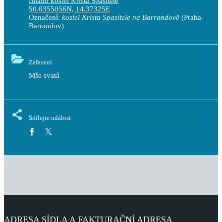
filiální kostel Krista Spasitele
50.0355056N, 14.37325E
Označení:
kostel Krista Spasitele na Barrandově
(Praha-
Barrandov)
Zařazení
Mše svatá
Sdílejte událost
ADRESA SÍDLA A FAKTURAČNÍ ADRESA