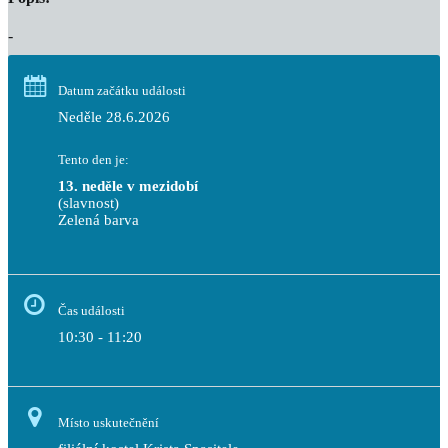
-
Datum začátku události
Neděle 28.6.2026
Tento den je:
13. neděle v mezidobí
(slavnost)
Zelená barva                                                                        
Čas události
10:30 - 11:20
Místo uskutečnění