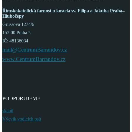
Římskokatolická farnost
u kostela sv. Filipa a Jakuba
Praha–
Hlubočepy
Grussova 1274/6
152 00 Praha 5
IČ: 48136034
mail@CentrumBarrandov.cz
www.CentrumBarrandov.cz
PODPORUJEME
skauti
Výcvik vodicích psů