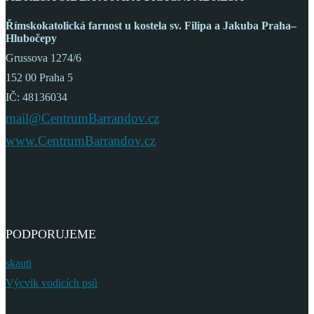
Římskokatolická farnost
u kostela sv. Filipa a Jakuba
Praha–
Hlubočepy
Grussova 1274/6
152 00 Praha 5
IČ: 48136034
mail@CentrumBarrandov.cz
www.CentrumBarrandov.cz
PODPORUJEME
skauti
Výcvik vodicích psů