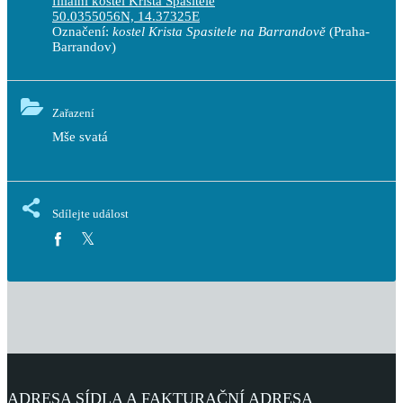
filiální kostel Krista Spasitele
50.0355056N, 14.37325E
Označení:
kostel Krista Spasitele na Barrandově
(Praha-
Barrandov)
Zařazení
Mše svatá
Sdílejte událost
ADRESA SÍDLA A FAKTURAČNÍ ADRESA