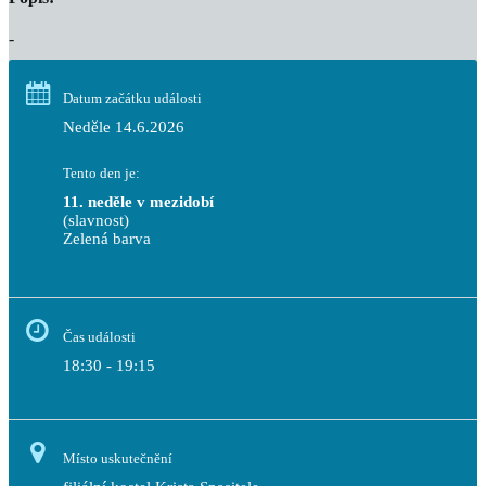
-
Datum začátku události
Neděle 14.6.2026
Tento den je:
11. neděle v mezidobí
(slavnost)
Zelená barva                                                                        
Čas události
18:30 - 19:15
Místo uskutečnění