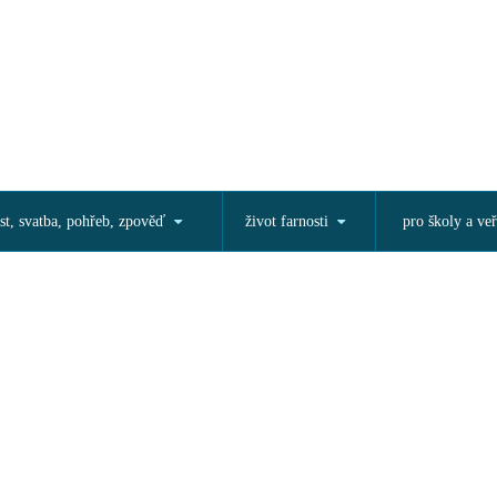
st, svatba, pohřeb, zpověď
život farnosti
pro školy a veř