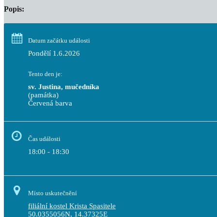
Popis:
Datum začátku události
Pondělí 1.6.2026
Tento den je:
sv. Justina, mučedníka
(památka)
Červená barva                                                                           
Čas události
18:00 - 18:30
Místo uskutečnění
filiální kostel Krista Spasitele
50.0355056N, 14.37325E