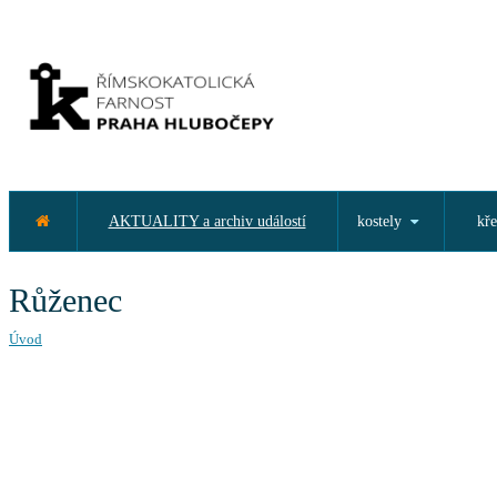
AKTUALITY a archiv událostí
kostely
kře
Růženec
Úvod