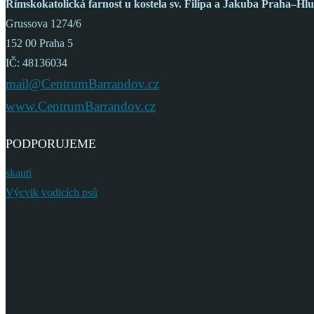
Římskokatolická farnost
u kostela sv. Filipa a Jakuba
Praha–Hlu
Grussova 1274/6
152 00 Praha 5
IČ: 48136034
mail@CentrumBarrandov.cz
www.CentrumBarrandov.cz
PODPORUJEME
skauti
Výcvik vodicích psů