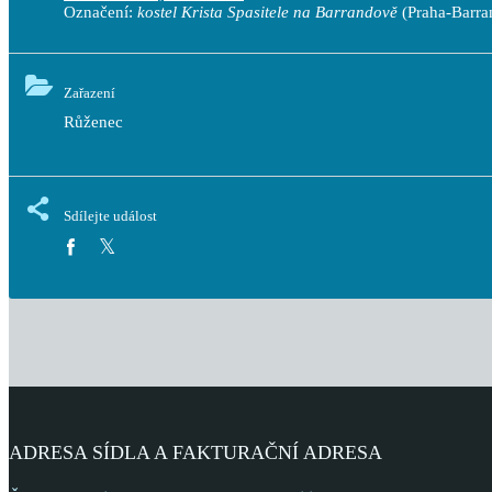
Označení:
kostel Krista Spasitele na Barrandově
(Praha-Barra
Zařazení
Růženec
Sdílejte událost
ADRESA SÍDLA A FAKTURAČNÍ ADRESA