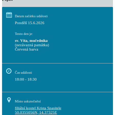
Datum začátku události
Pondělí 15.6.2026
Tento den je:
sv. Víta, mučedníka
(nezávazná památka)
Červená barva                                                                     
Čas události
18:00 - 18:30
Místo uskutečnění
filiální kostel Krista Spasitele
50.0355056N, 14.37325E