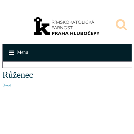
Menu
Růženec
Úvod