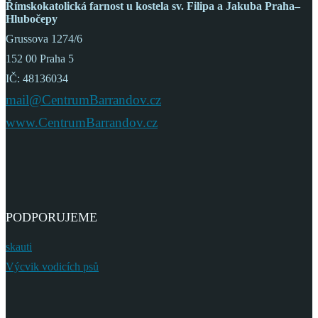
Římskokatolická farnost
u kostela sv. Filipa a Jakuba
Praha–
Hlubočepy
Grussova 1274/6
152 00 Praha 5
IČ: 48136034
mail@CentrumBarrandov.cz
www.CentrumBarrandov.cz
PODPORUJEME
skauti
Výcvik vodicích psů