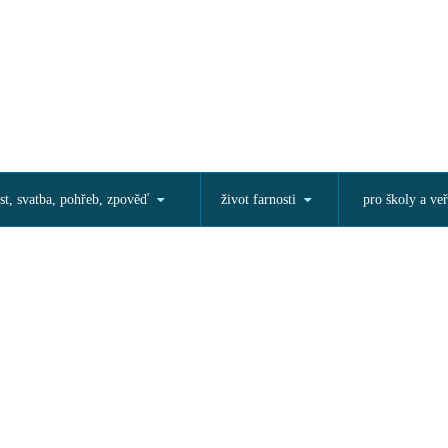
st, svatba, pohřeb, zpověď
život farnosti
pro školy a veř