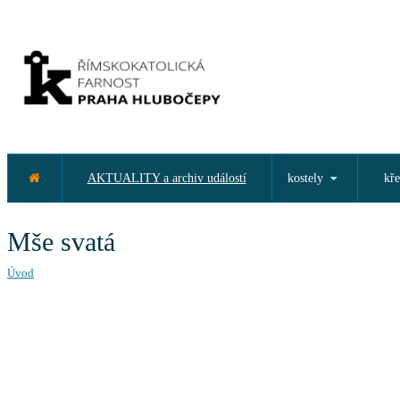
AKTUALITY a archiv událostí
kostely
kře
Mše svatá
Úvod