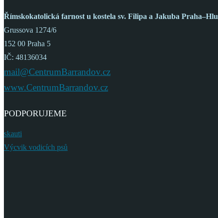
Římskokatolická farnost
u kostela sv. Filipa a Jakuba
Praha–Hlu
Grussova 1274/6
152 00 Praha 5
IČ: 48136034
mail@CentrumBarrandov.cz
www.CentrumBarrandov.cz
PODPORUJEME
skauti
Výcvik vodicích psů