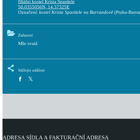
filiální kostel Krista Spasitele
50.0355056N, 14.37325E
Označení:
kostel Krista Spasitele na Barrandově
(Praha-Barra
Zařazení
Mše svatá
Sdílejte událost
ADRESA SÍDLA A FAKTURAČNÍ ADRESA