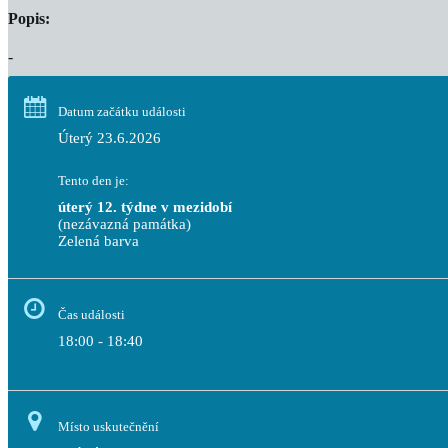
Popis:
-
Datum začátku události
Úterý 23.6.2026
Tento den je:
úterý 12. týdne v mezidobí
(nezávazná památka)
Zelená barva                                                                              
Čas události
18:00 - 18:40
Místo uskutečnění