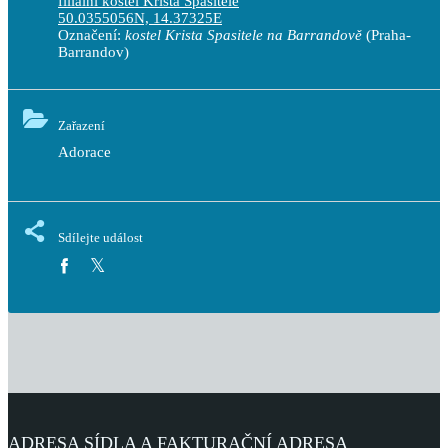
filiální kostel Krista Spasitele
50.0355056N, 14.37325E
Označení:
kostel Krista Spasitele na Barrandově
(Praha-
Barrandov)
Zařazení
Adorace
Sdílejte událost
ADRESA SÍDLA A FAKTURAČNÍ ADRESA