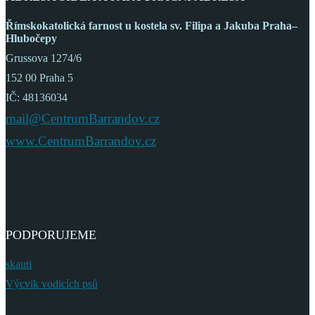
Římskokatolická farnost
u kostela sv. Filipa a Jakuba
Praha–
Hlubočepy
Grussova 1274/6
152 00 Praha 5
IČ: 48136034
mail@CentrumBarrandov.cz
www.CentrumBarrandov.cz
PODPORUJEME
skauti
Výcvik vodicích psů