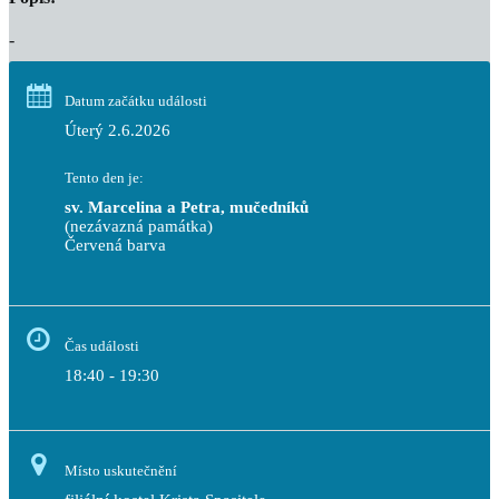
-
Datum začátku události
Úterý 2.6.2026
Tento den je:
sv. Marcelina a Petra, mučedníků
(nezávazná památka)
Červená barva                                                                     
Čas události
18:40 - 19:30
Místo uskutečnění