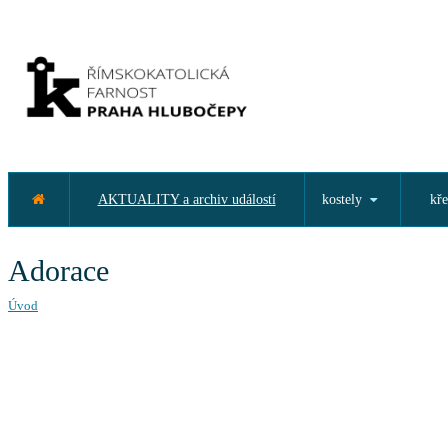
AKTUALITY a archiv událostí
kostely
kře
Adorace
Úvod