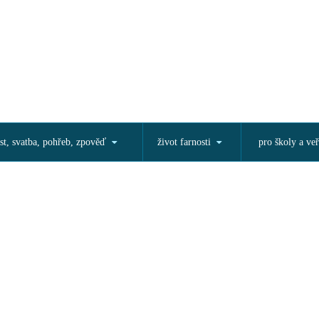
st, svatba, pohřeb, zpověď
život farnosti
pro školy a veř