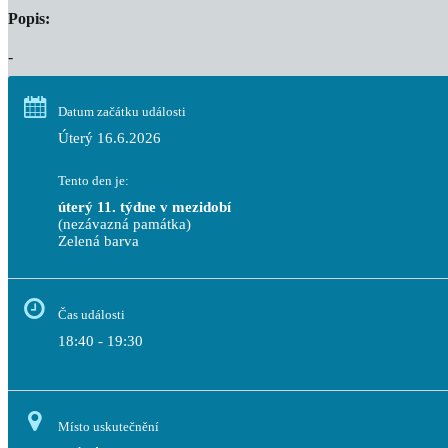
Popis:
-
Datum začátku události
Úterý 16.6.2026
Tento den je:
úterý 11. týdne v mezidobí
(nezávazná památka)
Zelená barva                                                                              
Čas události
18:40 - 19:30
Místo uskutečnění