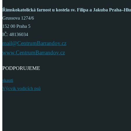
Římskokatolická farnost
u kostela sv. Filipa a Jakuba
Praha–Hlu
Grussova 1274/6
152 00 Praha 5
IČ: 48136034
mail@CentrumBarrandov.cz
www.CentrumBarrandov.cz
PODPORUJEME
skauti
Výcvik vodicích psů