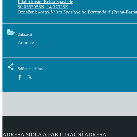
filiální kostel Krista Spasitele
50.0355056N, 14.37325E
Označení:
kostel Krista Spasitele na Barrandově
(Praha-Barra
Zařazení
Adorace
Sdílejte událost
ADRESA SÍDLA A FAKTURAČNÍ ADRESA