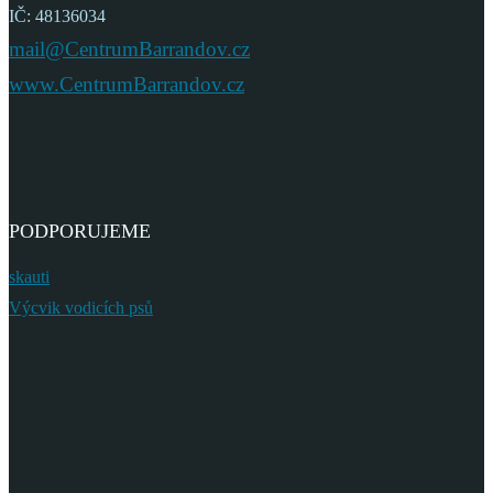
IČ: 48136034
mail@CentrumBarrandov.cz
www.CentrumBarrandov.cz
PODPORUJEME
skauti
Výcvik vodicích psů