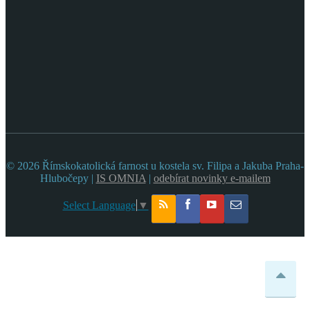
© 2026 Římskokatolická farnost u kostela sv. Filipa a Jakuba Praha-
Hlubočepy |
IS OMNIA
|
odebírat novinky e-mailem
Select Language
▼