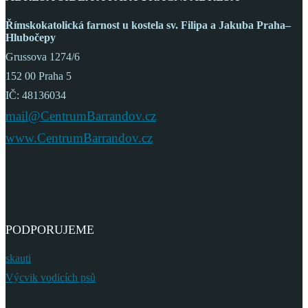
Římskokatolická farnost
u kostela sv. Filipa a Jakuba
Praha–
Hlubočepy
Grussova 1274/6
152 00 Praha 5
IČ: 48136034
mail@CentrumBarrandov.cz
www.CentrumBarrandov.cz
PODPORUJEME
skauti
Výcvik vodicích psů