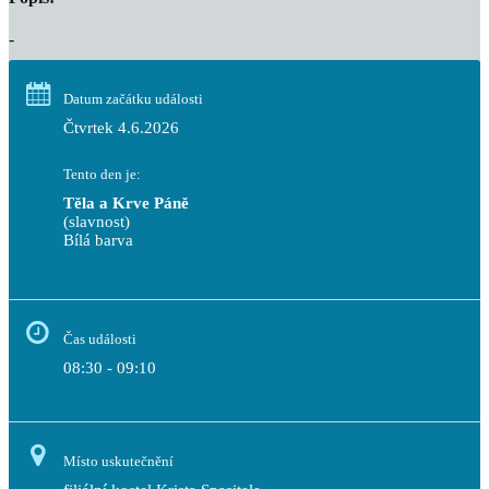
-
Datum začátku události
Čtvrtek 4.6.2026
Tento den je:
Těla a Krve Páně
(slavnost)
Bílá barva                                                                            
Čas události
08:30 - 09:10
Místo uskutečnění