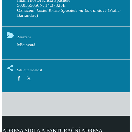
filiální kostel Krista Spasitele
50.0355056N, 14.37325E
Označení:
kostel Krista Spasitele na Barrandově
(Praha-
Barrandov)
Zařazení
Mše svatá
Sdílejte událost
ADRESA SÍDLA A FAKTURAČNÍ ADRESA