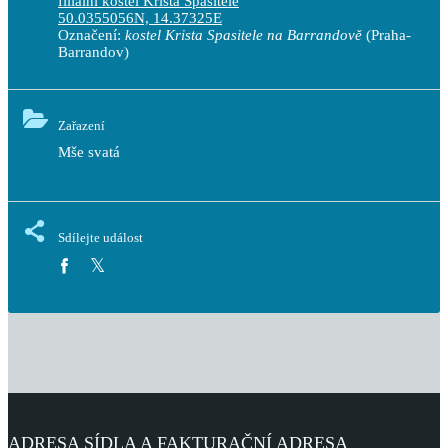
filiální kostel Krista Spasitele
50.0355056N, 14.37325E
Označení:
kostel Krista Spasitele na Barrandově
(Praha-
Barrandov)
Zařazení
Mše svatá
Sdílejte událost
ADRESA SÍDLA A FAKTURAČNÍ ADRESA