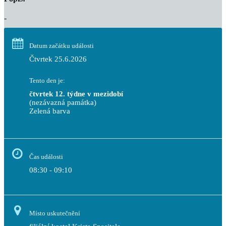
-
Datum začátku události
Čtvrtek 25.6.2026
Tento den je:
čtvrtek 12. týdne v mezidobí
(nezávazná památka)
Zelená barva                                                                        
Čas události
08:30 - 09:10
Místo uskutečnění