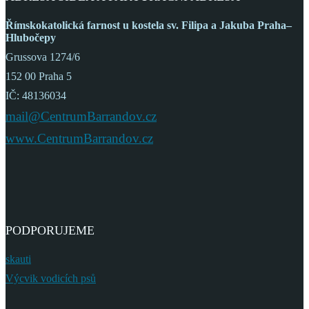
Římskokatolická farnost
u kostela sv. Filipa a Jakuba
Praha–
Hlubočepy
Grussova 1274/6
152 00 Praha 5
IČ: 48136034
mail@CentrumBarrandov.cz
www.CentrumBarrandov.cz
PODPORUJEME
skauti
Výcvik vodicích psů