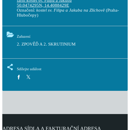
farní kostel sv. Filipa a Jakuba
50.0474295N, 14.4088429E
Označení:
kostel sv. Filipa a Jakuba na Zlíchově
(Praha-
Hlubočepy)
Zařazení
2. ZPOVĚĎ A 2. SKRUTINIUM
Sdílejte událost
ADRESA SÍDLA A FAKTURAČNÍ ADRESA