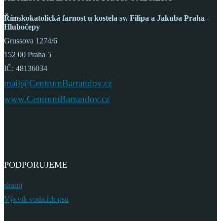
Římskokatolická farnost
u kostela sv. Filipa a Jakuba
Praha–
Hlubočepy
Grussova 1274/6
152 00 Praha 5
IČ: 48136034
mail@CentrumBarrandov.cz
www.CentrumBarrandov.cz
PODPORUJEME
skauti
Výcvik vodicích psů