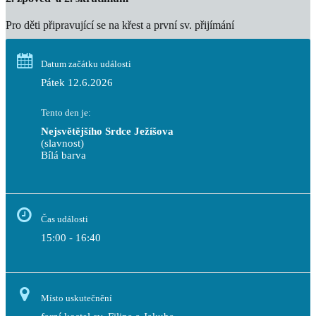
Pro děti připravující se na křest a první sv. přijímání
Datum začátku události
Pátek 12.6.2026
Tento den je:
Nejsvětějšího Srdce Ježíšova
(slavnost)
Bílá barva                                                                            
Čas události
15:00 - 16:40
Místo uskutečnění