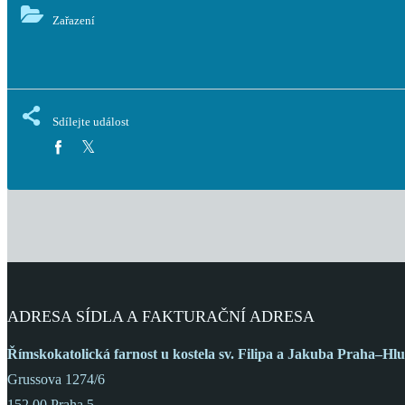
Zařazení
Sdílejte událost
ADRESA SÍDLA A FAKTURAČNÍ ADRESA
Římskokatolická farnost
u kostela sv. Filipa a Jakuba
Praha–Hlu
Grussova 1274/6
152 00 Praha 5