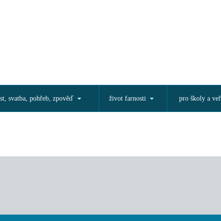
st, svatba, pohřeb, zpověď
život farnosti
pro školy a veř