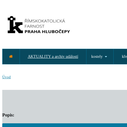
AKTUALITY a archiv událostí
kostely
kře
Úvod
Popis: