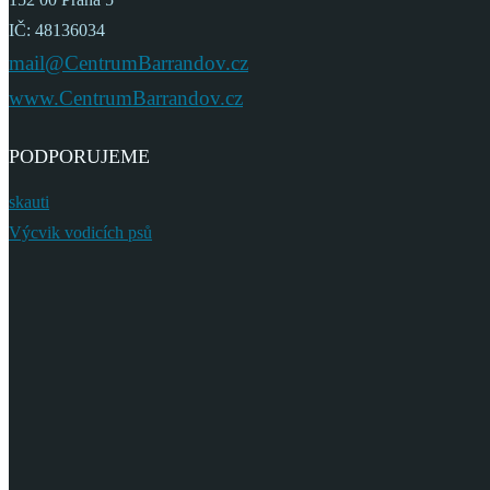
IČ: 48136034
mail@CentrumBarrandov.cz
www.CentrumBarrandov.cz
PODPORUJEME
skauti
Výcvik vodicích psů