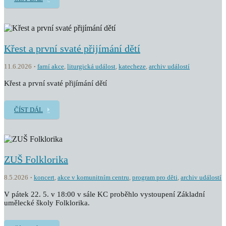
Křest a první svaté přijímání dětí
11.6.2026
farní akce
,
liturgická událost
,
katecheze
,
archiv událostí
Křest a první svaté přijímání dětí
ČÍST DÁL
ZUŠ Folklorika
8.5.2026
koncert
,
akce v komunitním centru
,
program pro děti
,
archiv událostí
V pátek 22. 5. v 18:00 v sále KC proběhlo vystoupení Základní
umělecké školy Folklorika.