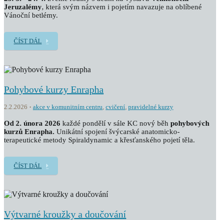
Jeruzalémy
, která svým názvem i pojetím navazuje na oblíbené
Vánoční betlémy.
ČÍST DÁL
Pohybové kurzy Enrapha
2.2.2026
akce v komunitním centru
,
cvičení
,
pravidelné kurzy
Od 2. února 2026
každé pondělí v sále KC nový běh
pohybových
kurzů Enrapha.
Unikátní spojení švýcarské anatomicko-
terapeutické metody Spiraldynamic a křesťanského pojetí těla.
ČÍST DÁL
Výtvarné kroužky a doučování