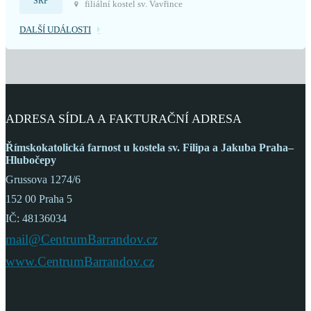
SRP
filiální kostel sv. Vavřince
DALŠÍ UDÁLOSTI
ADRESA SÍDLA A FAKTURAČNÍ ADRESA
Římskokatolická farnost
u kostela sv. Filipa a Jakuba
Praha–
Hlubočepy
Grussova 1274/6
152 00 Praha 5
IČ: 48136034
mail@CentrumBarrandov.cz
www.CentrumBarrandov.cz