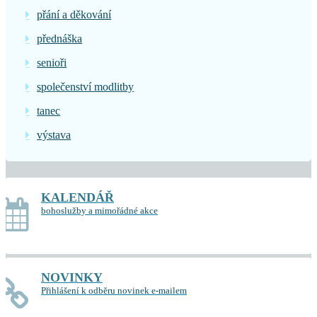
přání a děkování
přednáška
senioři
společenství modlitby
tanec
výstava
KALENDÁŘ
bohoslužby a mimořádné akce
NOVINKY
Přihlášení k odběru novinek e-mailem