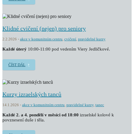
Klidné cvičení (nejen) pro seniory
2.2.2026
akce v komunitním centru
,
cvičení
,
pravidelné kurzy
K
aždé úterý
10:00-11:00 pod vedením Viery Jedličkové.
ČÍST DÁL
Kurzy izraelských tanců
14.1.2026
akce v komunitním centru
,
pravidelné kurzy
,
tanec
Každé 2. a 4. pondělí v měsíci od 18:00
izraelské kolové k
povznesení duše i těla.