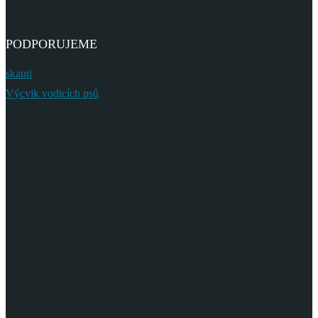
PODPORUJEME
skauti
Výcvik vodicích psů