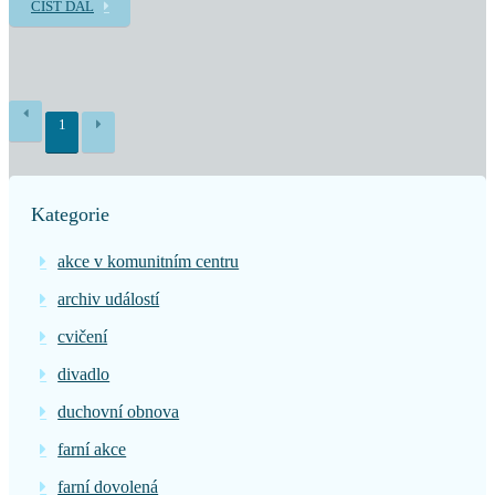
ČÍST DÁL
1
Kategorie
akce v komunitním centru
archiv událostí
cvičení
divadlo
duchovní obnova
farní akce
farní dovolená