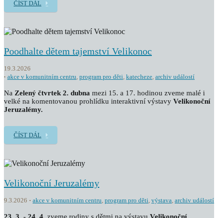
ČÍST DÁL
Poodhalte dětem tajemství Velikonoc
19.3.2026
akce v komunitním centru
,
program pro děti
,
katecheze
,
archiv událostí
Na
Zelený čtvrtek 2. dubna
mezi 15. a 17. hodinou zveme malé i
velké na komentovanou prohlídku interaktivní výstavy
Velikonoční
Jeruzalémy.
ČÍST DÁL
Velikonoční Jeruzalémy
9.3.2026
akce v komunitním centru
,
program pro děti
,
výstava
,
archiv událostí
23. 3. - 24. 4.
zveme rodiny s dětmi na výstavu
Velikonoční