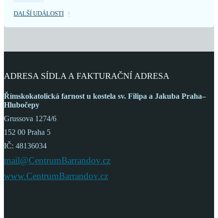
DALŠÍ UDÁLOSTI
ADRESA SÍDLA A FAKTURAČNÍ ADRESA
Římskokatolická farnost
u kostela sv. Filipa a Jakuba
Praha–
Hlubočepy
Grussova 1274/6
152 00 Praha 5
IČ: 48136034
mail@CentrumBarrandov.cz
www.CentrumBarrandov.cz