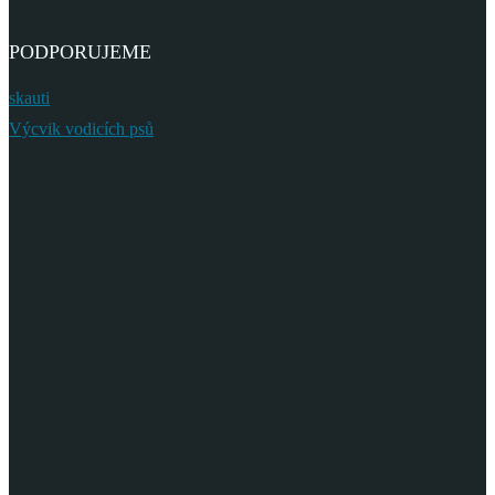
PODPORUJEME
skauti
Výcvik vodicích psů