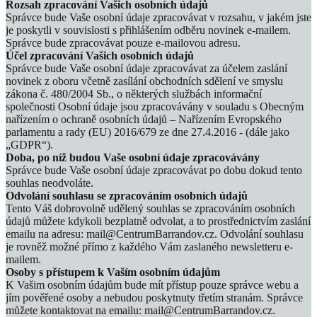
Rozsah zpracování Vašich osobních údajů
Správce bude Vaše osobní údaje zpracovávat v rozsahu, v jakém jste
je poskytli v souvislosti s přihlášením odběru novinek e-mailem.
Správce bude zpracovávat pouze e‐mailovou adresu.
Účel zpracování Vašich osobních údajů
Správce bude Vaše osobní údaje zpracovávat za účelem zaslání
novinek z oboru včetně zasílání obchodních sdělení ve smyslu
zákona č. 480/2004 Sb., o některých službách informační
společnosti Osobní údaje jsou zpracovávány v souladu s Obecným
nařízením o ochraně osobních údajů – Nařízením Evropského
parlamentu a rady (EU) 2016/679 ze dne 27.4.2016 - (dále jako
„GDPR“).
Doba, po níž budou Vaše osobní údaje zpracovávány
Správce bude Vaše osobní údaje zpracovávat po dobu dokud tento
souhlas neodvoláte.
Odvolání souhlasu se zpracováním osobních údajů
Tento Váš dobrovolně udělený souhlas se zpracováním osobních
údajů můžete kdykoli bezplatně odvolat, a to prostřednictvím zaslání
emailu na adresu: mail@CentrumBarrandov.cz. Odvolání souhlasu
je rovněž možné přímo z každého Vám zaslaného newsletteru e-
mailem.
Osoby s přístupem k Vaším osobním údajům
K Vašim osobním údajům bude mít přístup pouze správce webu a
jím pověřené osoby a nebudou poskytnuty třetím stranám. Správce
můžete kontaktovat na emailu: mail@CentrumBarrandov.cz.