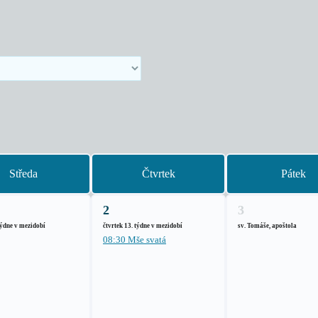
Středa
Čtvrtek
Pátek
2
3
týdne v mezidobí
čtvrtek 13. týdne v mezidobí
sv. Tomáše, apoštola
08:30 Mše svatá