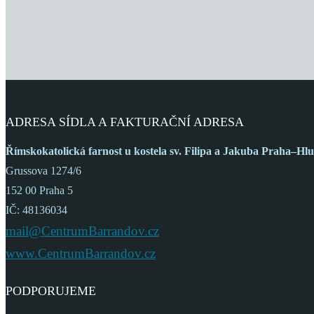
ADRESA SÍDLA A FAKTURAČNÍ ADRESA
Římskokatolická farnost
u kostela sv. Filipa a Jakuba
Praha–Hlu
Grussova 1274/6
152 00 Praha 5
IČ: 48136034
mail@CentrumBarrandov.cz
www.CentrumBarrandov.cz
PODPORUJEME