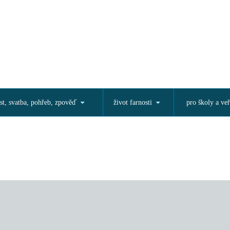
st, svatba, pohřeb, zpověď
život farnosti
pro školy a veř