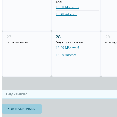
církve
18:00 Mše svatá
18:40 Adorace
27
28
29
sv. Gorazda a druhů
úterý 17. týdne v mezidobí
sv. Marty,
18:00 Mše svatá
18:40 Adorace
NORMÁLNÍ PÍSMO