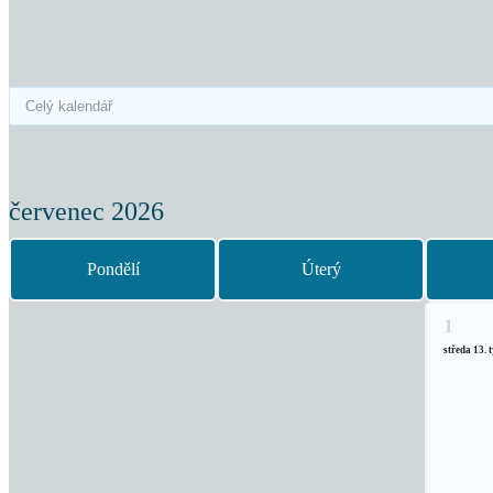
červenec 2026
Pondělí
Úterý
1
středa 13. 