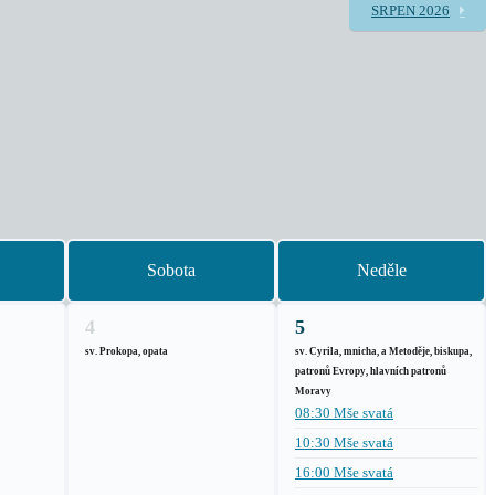
SRPEN 2026
Sobota
Neděle
4
5
sv. Prokopa, opata
sv. Cyrila, mnicha, a Metoděje, biskupa,
patronů Evropy, hlavních patronů
Moravy
08:30 Mše svatá
10:30 Mše svatá
16:00 Mše svatá