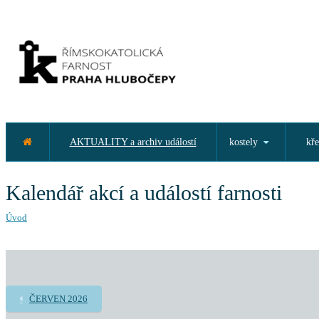
AKTUALITY a archiv událostí
kostely
kře
Kalendář akcí a událostí farnosti
Úvod
ČERVEN 2026