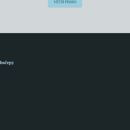
VĚTŠÍ PÍSMO
bočepy