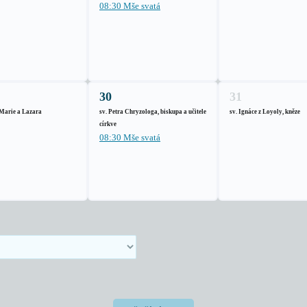
08:30 Mše svatá
30
31
 Marie a Lazara
sv. Petra Chryzologa, biskupa a učitele
sv. Ignáce z Loyoly, kněze
církve
08:30 Mše svatá