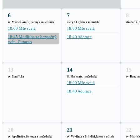
6
7
8
sv. Marie Goretti, panny a mučednice
úterý 14. týdne v mezidobí
středa 14. 
18:00 Mše svatá
18:00 Mše svatá
18:45 Modlitba za bezpečný
18:40 Adorace
svět - Curacao
13
14
15
sv. Jindřicha
bl. Hroznaty, mučedníka
sv. Bonaven
18:00 Mše svatá
18:40 Adorace
20
21
22
sv. Apolináře, biskupa a mučedníka
sv. Vavřince z Brindisi, kněze a učitele
sv. Marie