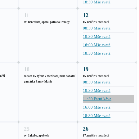
18:30 Mše svatá
11
12
sv. Benedikta, opata, patrona Evropy
15. neděle v mezidobí
08:30 Mše svatá
10:30 Mše svatá
16:00 Mše svatá
18:30 Mše svatá
18
19
kněží
sobota 15. týdne v mezidobí, nebo sobotní
16. neděle v mezidobí
08:30 Mše svatá
památka Panny Marie
10:30 Mše svatá
11:30 Farní káva
16:00 Mše svatá
18:30 Mše svatá
25
26
sv. Jakuba, apoštola
17. neděle v mezidobí