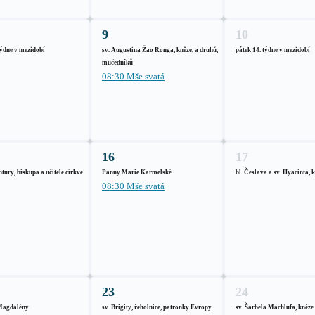
9
10
týdne v mezidobí
sv. Augustina Žao Ronga, kněze, a druhů,
pátek 14. týdne v mezidobí
mučedníků
08:30 Mše svatá
16
17
tury, biskupa a učitele církve
Panny Marie Karmelské
bl. Česlava a sv. Hyacinta, 
08:30 Mše svatá
23
24
 Magdalény
sv. Brigity, řeholnice, patronky Evropy
sv. Šarbela Machlúfa, kněze