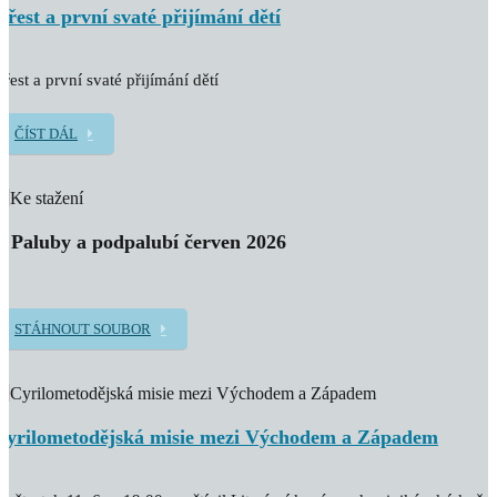
Křest a první svaté přijímání dětí
řest a první svaté přijímání dětí
ČÍST DÁL
Z Paluby a podpalubí červen 2026
STÁHNOUT SOUBOR
Cyrilometodějská misie mezi Východem a Západem