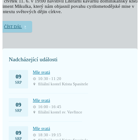
e čtvrtek 11. 6. v 19:00 navštívil Literární kavárnu dominikánský kněz
liment Mikulka, který nám objasnil povahu cyrilometodějské mise v
ontextu světových dějin církve.
ČÍST DÁL
Nadcházející události
Mše svatá
09
10:30 - 11:20
SRP
filiální kostel Krista Spasitele
Mše svatá
09
16:00 - 16:45
SRP
filiální kostel sv. Vavřince
Mše svatá
09
18:30 - 19:15
SRP