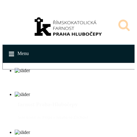
Menu
farnost Praha-Hlubočepy
farní kostel sv. Filipa a Jakuba na Zlíchově