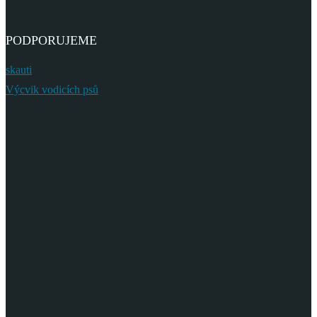
PODPORUJEME
skauti
Výcvik vodicích psů