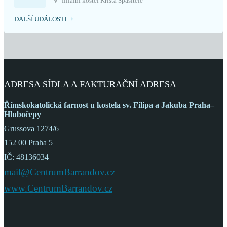
filiální kostel Krista Spasitele
DALŠÍ UDÁLOSTI
ADRESA SÍDLA A FAKTURAČNÍ ADRESA
Římskokatolická farnost
u kostela sv. Filipa a Jakuba
Praha–
Hlubočepy
Grussova 1274/6
152 00 Praha 5
IČ: 48136034
mail@CentrumBarrandov.cz
www.CentrumBarrandov.cz