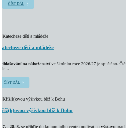
ČÍST DÁL
Katecheze dětí a mládeže
řihlašování na náboženství
ve školním roce 2026/27 je spuštěno. Čtět
ále...
ČÍST DÁL
Kříž(k)ovou výšivkou blíž k Bohu
. 7. - 28. 8.
se přijďte do komunitního centra podívat na
výstavu
prací