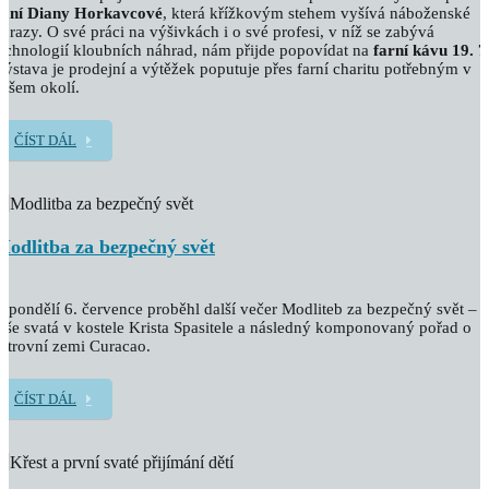
paní Diany Horkavcové
, která křížkovým stehem vyšívá náboženské
brazy. O své práci na výšivkách i o své profesi, v níž se zabývá
echnologií kloubních náhrad, nám přijde popovídat na
farní kávu 19. 7
ýstava je prodejní a výtěžek poputuje přes farní charitu potřebným v
ašem okolí.
ČÍST DÁL
Modlitba za bezpečný svět
 pondělí 6. července proběhl další večer Modliteb za bezpečný svět –
še svatá v kostele Krista Spasitele a následný komponovaný pořad o
strovní zemi Curacao.
ČÍST DÁL