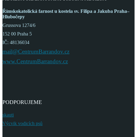
Římskokatolická farnost
u kostela sv. Filipa a Jakuba
Praha–
Hlubočepy
Grussova 1274/6
152 00 Praha 5
IČ: 48136034
mail@CentrumBarrandov.cz
www.CentrumBarrandov.cz
PODPORUJEME
skauti
Výcvik vodicích psů