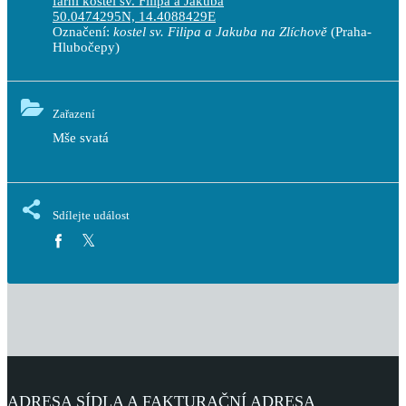
farní kostel sv. Filipa a Jakuba
50.0474295N, 14.4088429E
Označení:
kostel sv. Filipa a Jakuba na Zlíchově
(Praha-
Hlubočepy)
Zařazení
Mše svatá
Sdílejte událost
ADRESA SÍDLA A FAKTURAČNÍ ADRESA