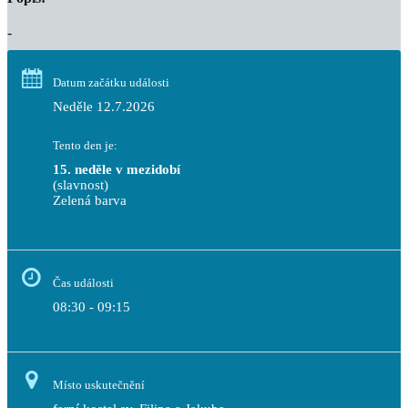
-
Datum začátku události
Neděle 12.7.2026
Tento den je:
15. neděle v mezidobí
(slavnost)
Zelená barva                                                                        
Čas události
08:30 - 09:15
Místo uskutečnění