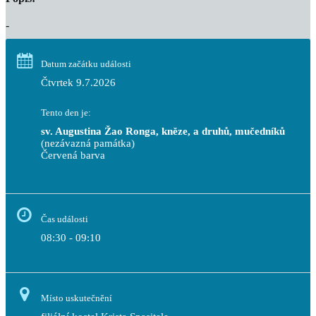
-
Datum začátku události
Čtvrtek 9.7.2026
Tento den je:
sv. Augustina Žao Ronga, kněze, a druhů, mučedníků
(nezávazná památka)
Červená barva                                                                     
Čas události
08:30 - 09:10
Místo uskutečnění