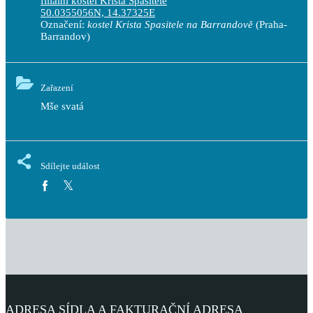
filiální kostel Krista Spasitele
50.0355056N, 14.37325E
Označení:
kostel Krista Spasitele na Barrandově
(Praha-
Barrandov)
Zařazení
Mše svatá
Sdílejte událost
ADRESA SÍDLA A FAKTURAČNÍ ADRESA