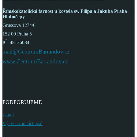
Římskokatolická farnost
u kostela sv. Filipa a Jakuba
Praha–
Hlubočepy
Grussova 1274/6
152 00 Praha 5
IČ: 48136034
mail@CentrumBarrandov.cz
www.CentrumBarrandov.cz
PODPORUJEME
skauti
Výcvik vodicích psů