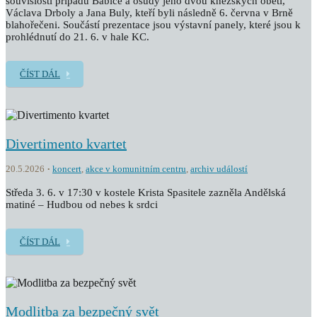
souvislosti případu Babice a osudy jeho dvou kněžských obětí,
Václava Drboly a Jana Buly, kteří byli následně 6. června v Brně
blahořečeni. Součástí prezentace jsou výstavní panely, které jsou k
prohlédnutí do 21. 6. v hale KC.
ČÍST DÁL
Divertimento kvartet
20.5.2026
koncert
,
akce v komunitním centru
,
archiv událostí
Středa 3. 6. v 17:30 v kostele Krista Spasitele zazněla Andělská
matiné – Hudbou od nebes k srdci
ČÍST DÁL
Modlitba za bezpečný svět