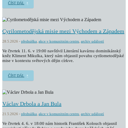
ČÍST DÁL
Cyrilometodějská misie mezi Východem a Západem
28.5.2026
přednáška
,
akce v komunitním centru
,
archiv událostí
Ve čtvrtek 11. 6. v 19:00 navštívil Literární kavárnu dominikánský
kněz Kliment Mikulka, který nám objasnil povahu cyrilometodějské
mise v kontextu světových dějin církve.
ČÍST DÁL
Václav Drbola a Jan Bula
21.5.2026
přednáška
,
akce v komunitním centru
,
archiv událostí
Ve čtvrtek 4. 6. v 18:00 nám historik František Kolouch objasnil