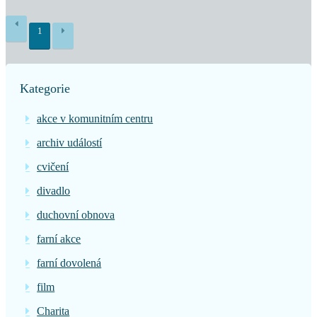
1
Kategorie
akce v komunitním centru
archiv událostí
cvičení
divadlo
duchovní obnova
farní akce
farní dovolená
film
Charita