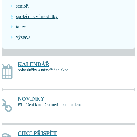
senioři
společenství modlitby
tanec
výstava
KALENDÁŘ
bohoslužby a mimořádné akce
NOVINKY
Přihlášení k odběru novinek e-mailem
CHCI PŘISPĚT