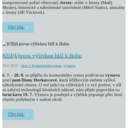
komponovaný pořad věnovaný
Jersey
: reálie o Jersey (Matěj
Mosler), historické a náboženské souvislosti (Miloš Szabo), aktuality
z Jersey (Jiří Václavek).
ČÍST DÁL
Kříž(k)ovou výšivkou blíž k Bohu
29.6.2026
akce v komunitním centru
,
výstava
6. 7. - 28. 8.
se přijďte do komunitního centra podívat na
výstavu
prací
paní Diany Horkavcové
, která křížkovým stehem vyšívá
náboženské obrazy. O své práci na výšivkách i o své profesi, v níž
se zabývá technologií kloubních náhrad, nám přijde popovídat na
farní kávu 19. 7.
Výstava je prodejní a výtěžek poputuje přes farní
charitu potřebným v našem okolí.
ČÍST DÁL