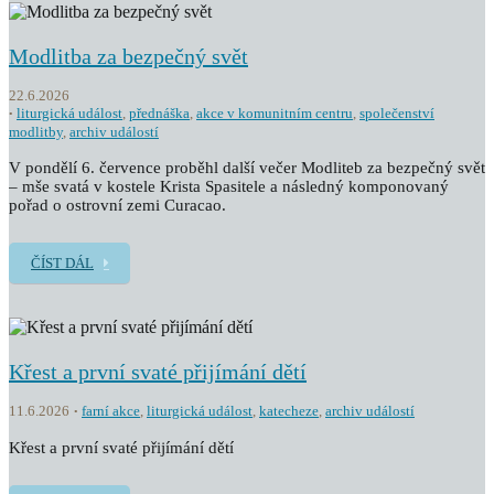
Modlitba za bezpečný svět
22.6.2026
liturgická událost
,
přednáška
,
akce v komunitním centru
,
společenství
modlitby
,
archiv událostí
V pondělí 6. července proběhl další večer Modliteb za bezpečný svět
– mše svatá v kostele Krista Spasitele a následný komponovaný
pořad o ostrovní zemi Curacao.
ČÍST DÁL
Křest a první svaté přijímání dětí
11.6.2026
farní akce
,
liturgická událost
,
katecheze
,
archiv událostí
Křest a první svaté přijímání dětí