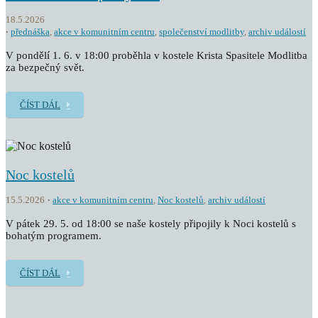
18.5.2026
přednáška
,
akce v komunitním centru
,
společenství modlitby
,
archiv událostí
V pondělí 1. 6. v 18:00 proběhla v kostele Krista Spasitele Modlitba
za bezpečný svět.
ČÍST DÁL
Noc kostelů
15.5.2026
akce v komunitním centru
,
Noc kostelů
,
archiv událostí
V pátek 29. 5. od 18:00 se naše kostely připojily k Noci kostelů s
bohatým programem.
ČÍST DÁL