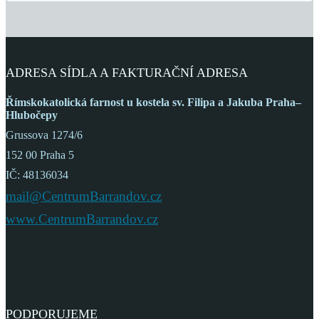
ADRESA SÍDLA A FAKTURAČNÍ ADRESA
Římskokatolická farnost
u kostela sv. Filipa a Jakuba
Praha–
Hlubočepy
Grussova 1274/6
152 00 Praha 5
IČ: 48136034
mail@CentrumBarrandov.cz
www.CentrumBarrandov.cz
PODPORUJEME