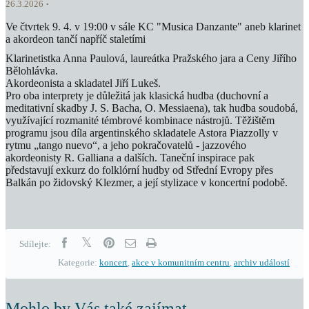
26.3.2026
Ve čtvrtek 9. 4. v 19:00 v sále KC "Musica Danzante" aneb klarinet
a akordeon tančí napříč staletími
Klarinetistka Anna Paulová, laureátka Pražského jara a Ceny Jiřího
Bělohlávka.
Akordeonista a skladatel Jiří Lukeš.
Pro oba interprety je důležitá jak klasická hudba (duchovní a
meditativní skadby J. S. Bacha, O. Messiaena), tak hudba soudobá,
využívající rozmanité témbrové kombinace nástrojů. Těžištěm
programu jsou díla argentinského skladatele Astora Piazzolly v
rytmu „tango nuevo“, a jeho pokračovatelů - jazzového
akordeonisty R. Galliana a dalších. Taneční inspirace pak
představují exkurz do folklórní hudby od Střední Evropy přes
Balkán po židovský Klezmer, a její stylizace v koncertní podobě.
Sdílejte:
Kategorie:
koncert
,
akce v komunitním centru
,
archiv událostí
Mohlo by Vás také zajímat