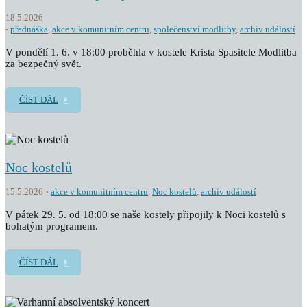
18.5.2026
přednáška
,
akce v komunitním centru
,
společenství modlitby
,
archiv událostí
V pondělí 1. 6. v 18:00 proběhla v kostele Krista Spasitele Modlitba
za bezpečný svět.
ČÍST DÁL
Noc kostelů
15.5.2026
akce v komunitním centru
,
Noc kostelů
,
archiv událostí
V pátek 29. 5. od 18:00 se naše kostely připojily k Noci kostelů s
bohatým programem.
ČÍST DÁL