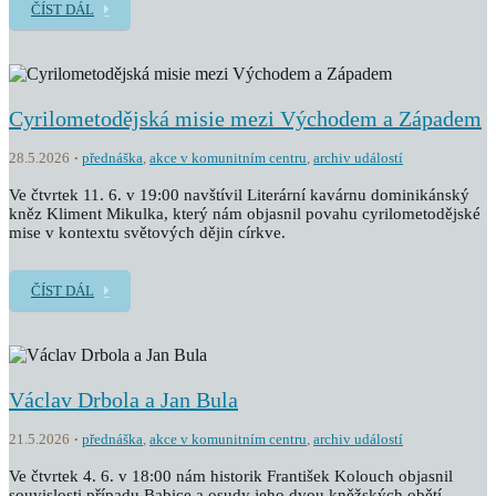
ČÍST DÁL
Cyrilometodějská misie mezi Východem a Západem
28.5.2026
přednáška
,
akce v komunitním centru
,
archiv událostí
Ve čtvrtek 11. 6. v 19:00 navštívil Literární kavárnu dominikánský
kněz Kliment Mikulka, který nám objasnil povahu cyrilometodějské
mise v kontextu světových dějin církve.
ČÍST DÁL
Václav Drbola a Jan Bula
21.5.2026
přednáška
,
akce v komunitním centru
,
archiv událostí
Ve čtvrtek 4. 6. v 18:00 nám historik František Kolouch objasnil
souvislosti případu Babice a osudy jeho dvou kněžských obětí,