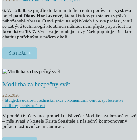
6. 7. - 28. 8.
se přijďte do komunitního centra podívat na
výstavu
prací
paní Diany Horkavcové
, která křížkovým stehem vyšívá
náboženské obrazy. O své práci na výšivkách i o své profesi, v níž
se zabývá technologií kloubních náhrad, nám přijde popovídat na
farní kávu 19. 7.
Výstava je prodejní a výtěžek poputuje přes farní
charitu potřebným v našem okolí.
ČÍST DÁL
Modlitba za bezpečný svět
22.6.2026
liturgická událost
,
přednáška
,
akce v komunitním centru
,
společenství
modlitby
,
archiv událostí
V pondělí 6. července proběhl další večer Modliteb za bezpečný svět
– mše svatá v kostele Krista Spasitele a následný komponovaný
pořad o ostrovní zemi Curacao.