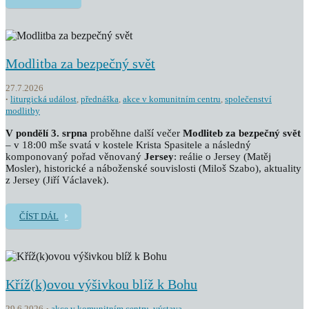
Modlitba za bezpečný svět
27.7.2026
liturgická událost
,
přednáška
,
akce v komunitním centru
,
společenství
modlitby
V pondělí 3. srpna
proběhne další večer
Modliteb za bezpečný svět
– v 18:00 mše svatá v kostele Krista Spasitele a následný
komponovaný pořad věnovaný
Jersey
: reálie o Jersey (Matěj
Mosler), historické a náboženské souvislosti (Miloš Szabo), aktuality
z Jersey (Jiří Václavek).
ČÍST DÁL
Kříž(k)ovou výšivkou blíž k Bohu
29.6.2026
akce v komunitním centru
,
výstava