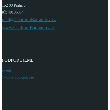
152 00 Praha 5
IČ: 48136034
mail@CentrumBarrandov.cz
www.CentrumBarrandov.cz
PODPORUJEME
skauti
Výcvik vodicích psů