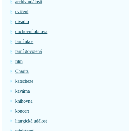
archiv událostí
cvičení
divadlo
duchovní obnova
farní akce
farní dovolená
film
Charita
katecheze
kavárna
knihovna
koncert
liturgická událost
ministranti