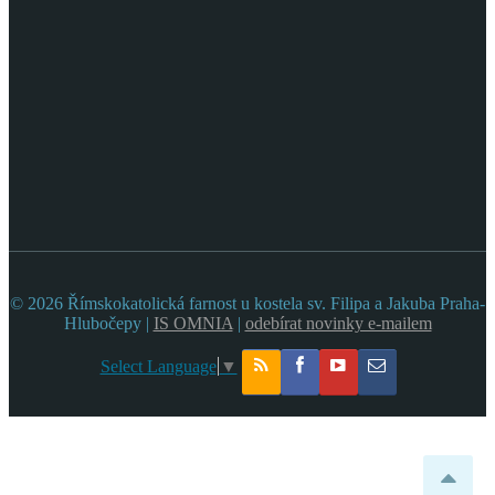
© 2026 Římskokatolická farnost u kostela sv. Filipa a Jakuba Praha-
Hlubočepy |
IS OMNIA
|
odebírat novinky e-mailem
Select Language
▼