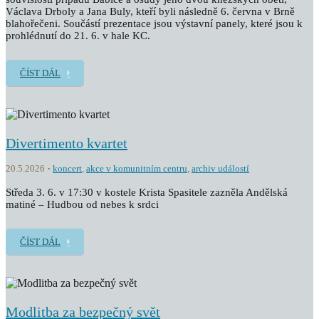
Václava Drboly a Jana Buly, kteří byli následně 6. června v Brně
blahořečeni. Součástí prezentace jsou výstavní panely, které jsou k
prohlédnutí do 21. 6. v hale KC.
ČÍST DÁL
Divertimento kvartet
20.5.2026
koncert
,
akce v komunitním centru
,
archiv událostí
Středa 3. 6. v 17:30 v kostele Krista Spasitele zazněla Andělská
matiné – Hudbou od nebes k srdci
ČÍST DÁL
Modlitba za bezpečný svět