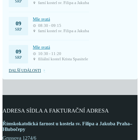
SRP
farní kostel sv. Filipa a Jakuba
Mše svatá
09
08:30 - 09:15
SRP
farní kostel sv. Filipa a Jakuba
Mše svatá
09
10:30 - 11:20
SRP
filiální kostel Krista Spasitele
DALŠÍ UDÁLOSTI
ADRESA SÍDLA A FAKTURAČNÍ ADRESA
Římskokatolická farnost
u kostela sv. Filipa a Jakuba
Praha–
Hlubočepy
Grussova 1274/6