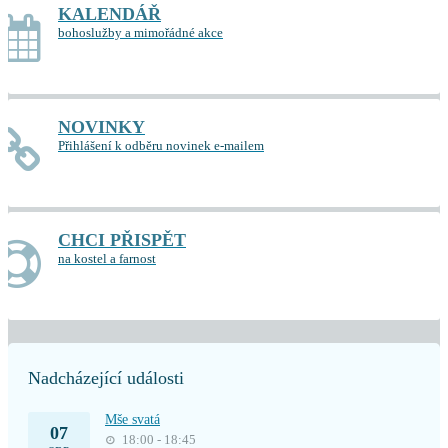
KALENDÁŘ
bohoslužby a mimořádné akce
NOVINKY
Přihlášení k odběru novinek e-mailem
CHCI PŘISPĚT
na kostel a farnost
Nadcházející události
Mše svatá
07
18:00 - 18:45