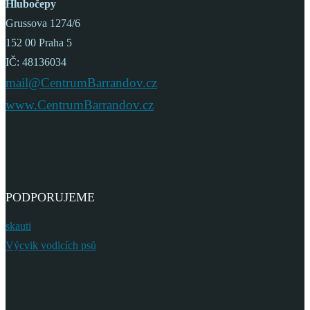
Hlubočepy
Grussova 1274/6
152 00 Praha 5
IČ: 48136034
mail@CentrumBarrandov.cz
www.CentrumBarrandov.cz
PODPORUJEME
skauti
Výcvik vodicích psů