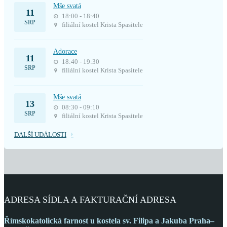
Mše svatá
11
18:00 - 18:40
SRP
filiální kostel Krista Spasitele
Adorace
11
18:40 - 19:30
SRP
filiální kostel Krista Spasitele
Mše svatá
13
08:30 - 09:10
SRP
filiální kostel Krista Spasitele
DALŠÍ UDÁLOSTI
ADRESA SÍDLA A FAKTURAČNÍ ADRESA
Římskokatolická farnost
u kostela sv. Filipa a Jakuba
Praha–