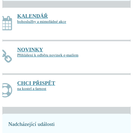
KALENDÁŘ
bohoslužby a mimořádné akce
NOVINKY
Přihlášení k odběru novinek e-mailem
CHCI PŘISPĚT
na kostel a farnost
Nadcházející události