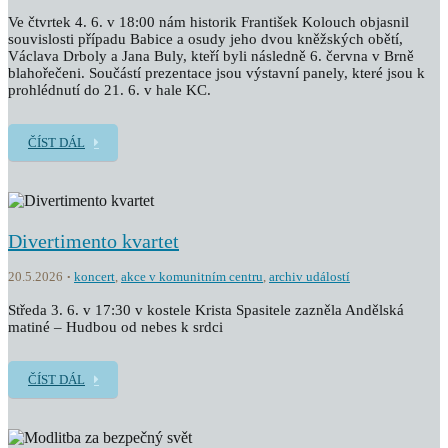
Ve čtvrtek 4. 6. v 18:00 nám historik František Kolouch objasnil
souvislosti případu Babice a osudy jeho dvou kněžských obětí,
Václava Drboly a Jana Buly, kteří byli následně 6. června v Brně
blahořečeni. Součástí prezentace jsou výstavní panely, které jsou k
prohlédnutí do 21. 6. v hale KC.
ČÍST DÁL
Divertimento kvartet
20.5.2026
koncert
,
akce v komunitním centru
,
archiv událostí
Středa 3. 6. v 17:30 v kostele Krista Spasitele zazněla Andělská
matiné – Hudbou od nebes k srdci
ČÍST DÁL