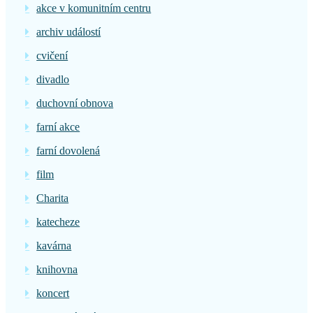
akce v komunitním centru
archiv událostí
cvičení
divadlo
duchovní obnova
farní akce
farní dovolená
film
Charita
katecheze
kavárna
knihovna
koncert