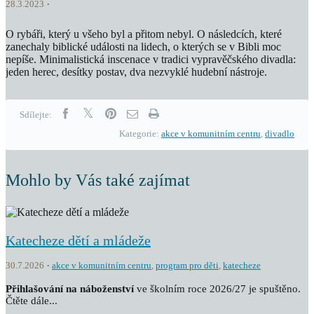
28.3.2023
O rybáři, který u všeho byl a přitom nebyl. O následcích, které
zanechaly biblické události na lidech, o kterých se v Bibli moc
nepíše. Minimalistická inscenace v tradici vypravěčského divadla:
jeden herec, desítky postav, dva nezvyklé hudební nástroje.
Sdílejte:
Kategorie:
akce v komunitním centru
,
divadlo
Mohlo by Vás také zajímat
Katecheze dětí a mládeže
30.7.2026
akce v komunitním centru
,
program pro děti
,
katecheze
Přihlašování na náboženství
ve školním roce 2026/27 je spuštěno.
Čtěte dále...