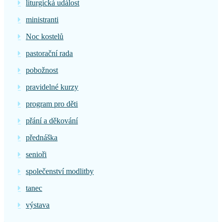
liturgická událost
ministranti
Noc kostelů
pastorační rada
pobožnost
pravidelné kurzy
program pro děti
přání a děkování
přednáška
senioři
společenství modlitby
tanec
výstava