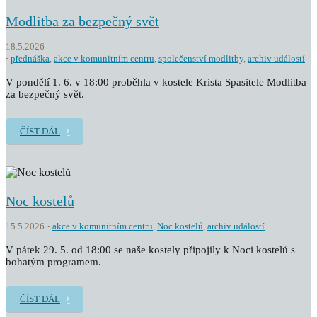
Modlitba za bezpečný svět
18.5.2026
přednáška
,
akce v komunitním centru
,
společenství modlitby
,
archiv událostí
V pondělí 1. 6. v 18:00 proběhla v kostele Krista Spasitele Modlitba
za bezpečný svět.
ČÍST DÁL
Noc kostelů
15.5.2026
akce v komunitním centru
,
Noc kostelů
,
archiv událostí
V pátek 29. 5. od 18:00 se naše kostely připojily k Noci kostelů s
bohatým programem.
ČÍST DÁL