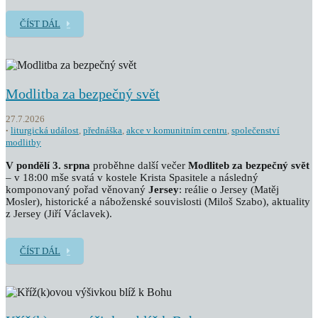
ČÍST DÁL
Modlitba za bezpečný svět
27.7.2026
liturgická událost
,
přednáška
,
akce v komunitním centru
,
společenství
modlitby
V pondělí 3. srpna
proběhne další večer
Modliteb za bezpečný svět
– v 18:00 mše svatá v kostele Krista Spasitele a následný
komponovaný pořad věnovaný
Jersey
: reálie o Jersey (Matěj
Mosler), historické a náboženské souvislosti (Miloš Szabo), aktuality
z Jersey (Jiří Václavek).
ČÍST DÁL