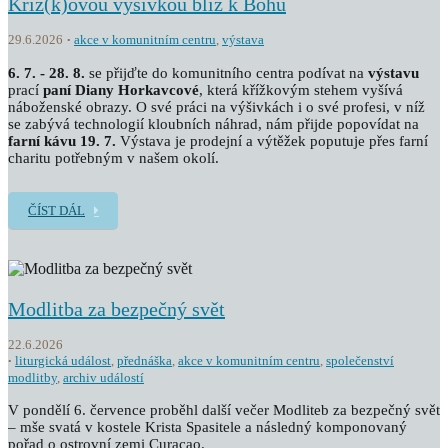
Kříž(k)ovou výšivkou blíž k Bohu
29.6.2026
akce v komunitním centru
,
výstava
6. 7. - 28. 8.
se přijďte do komunitního centra podívat na
výstavu
prací
paní Diany Horkavcové
, která křížkovým stehem vyšívá
náboženské obrazy. O své práci na výšivkách i o své profesi, v níž
se zabývá technologií kloubních náhrad, nám přijde popovídat na
farní kávu 19. 7.
Výstava je prodejní a výtěžek poputuje přes farní
charitu potřebným v našem okolí.
ČÍST DÁL
Modlitba za bezpečný svět
22.6.2026
liturgická událost
,
přednáška
,
akce v komunitním centru
,
společenství
modlitby
,
archiv událostí
V pondělí 6. července proběhl další večer Modliteb za bezpečný svět
– mše svatá v kostele Krista Spasitele a následný komponovaný
pořad o ostrovní zemi Curacao.