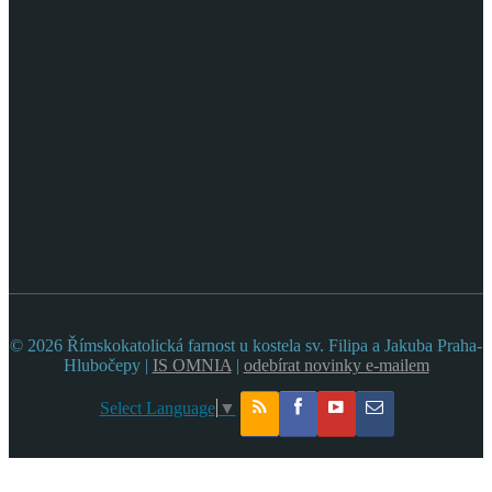
© 2026 Římskokatolická farnost u kostela sv. Filipa a Jakuba Praha-
Hlubočepy |
IS OMNIA
|
odebírat novinky e-mailem
Select Language
▼