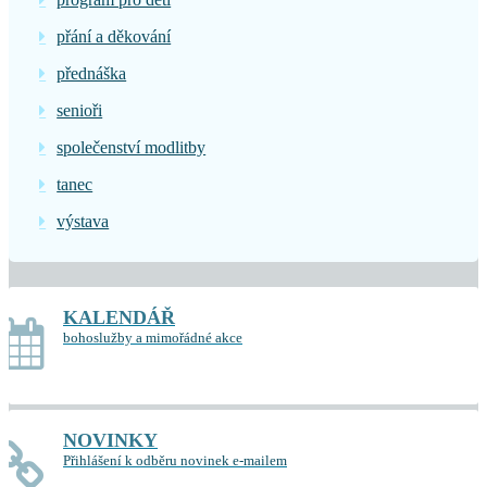
přání a děkování
přednáška
senioři
společenství modlitby
tanec
výstava
KALENDÁŘ
bohoslužby a mimořádné akce
NOVINKY
Přihlášení k odběru novinek e-mailem