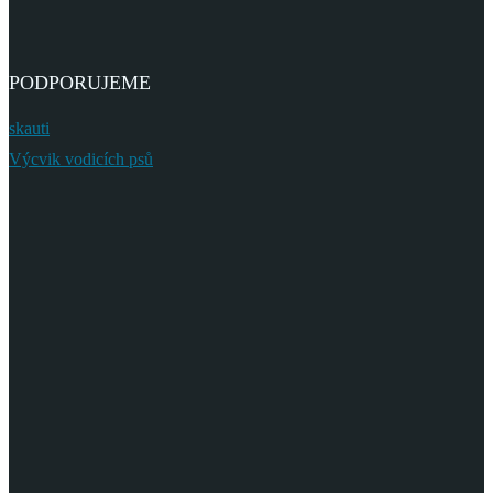
PODPORUJEME
skauti
Výcvik vodicích psů