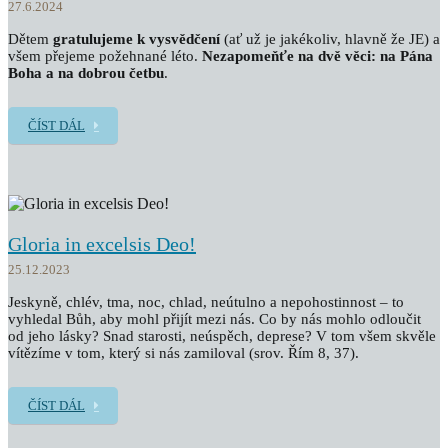
27.6.2024
Dětem
gratulujeme k vysvědčení
(ať už je jakékoliv, hlavně že JE) a
všem přejeme požehnané léto.
Nezapomeňťe na dvě věci: na Pána
Boha a na dobrou četbu
.
ČÍST DÁL
Gloria in excelsis Deo!
25.12.2023
Jeskyně, chlév, tma, noc, chlad, neútulno a nepohostinnost – to
vyhledal Bůh, aby mohl přijít mezi nás. Co by nás mohlo odloučit
od jeho lásky? Snad starosti, neúspěch, deprese? V tom všem skvěle
vítězíme v tom, který si nás zamiloval (srov. Řím 8, 37).
ČÍST DÁL