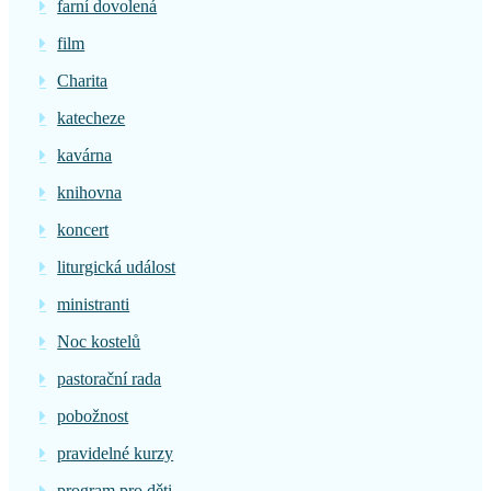
farní dovolená
film
Charita
katecheze
kavárna
knihovna
koncert
liturgická událost
ministranti
Noc kostelů
pastorační rada
pobožnost
pravidelné kurzy
program pro děti