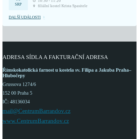
10:30 - 11:20
SRP
filiální kostel Krista Spasitele
DALŠÍ UDÁLOSTI
ADRESA SÍDLA A FAKTURAČNÍ ADRESA
Římskokatolická farnost
u kostela sv. Filipa a Jakuba
Praha–
Hlubočepy
Grussova 1274/6
152 00 Praha 5
IČ: 48136034
mail@CentrumBarrandov.cz
www.CentrumBarrandov.cz