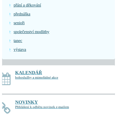
přání a děkování
přednáška
senioři
společenství modlitby
tanec
výstava
KALENDÁŘ
bohoslužby a mimořádné akce
NOVINKY
Přihlášení k odběru novinek e-mailem