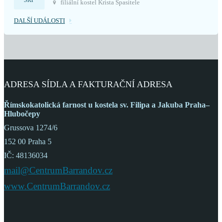
SRP
filiální kostel Krista Spasitele
DALŠÍ UDÁLOSTI
ADRESA SÍDLA A FAKTURAČNÍ ADRESA
Římskokatolická farnost
u kostela sv. Filipa a Jakuba
Praha–
Hlubočepy
Grussova 1274/6
152 00 Praha 5
IČ: 48136034
mail@CentrumBarrandov.cz
www.CentrumBarrandov.cz