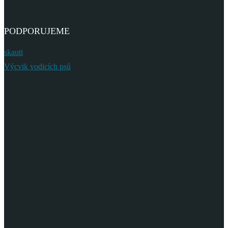
PODPORUJEME
skauti
Výcvik vodicích psů