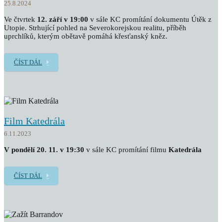
25.8.2024
Ve čtvrtek
12. září v 19:00
v sále KC promítání dokumentu Útěk z
Utopie. Strhující pohled na Severokorejskou realitu, příběh
uprchlíků, kterým obětavě pomáhá křesťanský kněz.
ČÍST DÁL
Film Katedrála
6.11.2023
V pondělí 20. 11. v 19:30
v sále KC promítání filmu
Katedrála
ČÍST DÁL