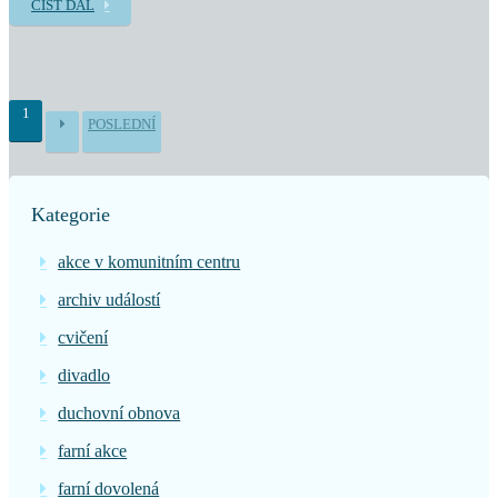
ČÍST DÁL
1
POSLEDNÍ
Kategorie
akce v komunitním centru
archiv událostí
cvičení
divadlo
duchovní obnova
farní akce
farní dovolená