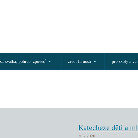
st, svatba, pohřeb, zpověď
život farnosti
pro školy a veř
Katecheze dětí a m
30.7.2026