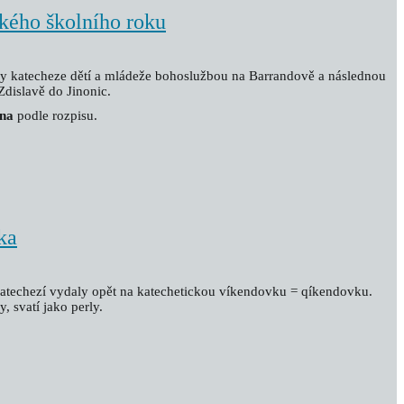
ckého školního roku
y katecheze dětí a mládeže bohoslužbou na Barrandově a následnou
 Zdislavě do Jinonic.
jna
podle rozpisu.
ka
 katechezí vydaly opět na katechetickou víkendovku = qíkendovku.
, svatí jako perly.