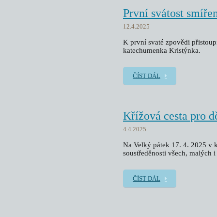
První svátost smíře
12.4.2025
K první svaté zpovědi přistoupi
katechumenka Kristýnka.
ČÍST DÁL
Křížová cesta pro d
4.4.2025
Na Velký pátek 17. 4. 2025 v ko
soustředěnosti všech, malých i
ČÍST DÁL