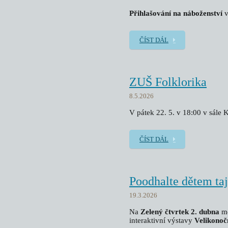
Přihlašování na náboženství
v
ČÍST DÁL
ZUŠ Folklorika
8.5.2026
V pátek 22. 5. v 18:00 v sále
ČÍST DÁL
Poodhalte dětem ta
19.3.2026
Na
Zelený čtvrtek 2. dubna
me
interaktivní výstavy
Velikonoč