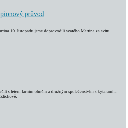
mpionový průvod
tina 10. listopadu jsme doprovodili svatého Martina za svitu
učili s létem farním ohněm a družným společenstvím s kytarami a
Zlíchově.