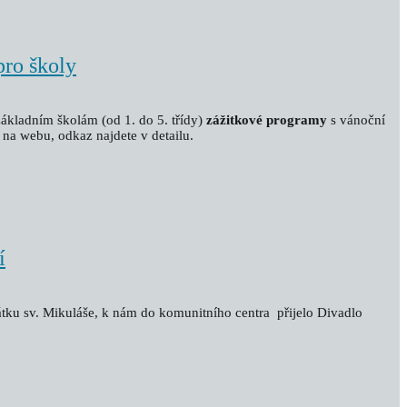
ro školy
ákladním školám (od 1. do 5. třídy)
zážitkové programy
s vánoční
y na webu, odkaz najdete v detailu.
í
átku sv. Mikuláše, k nám do komunitního centra přijelo Divadlo