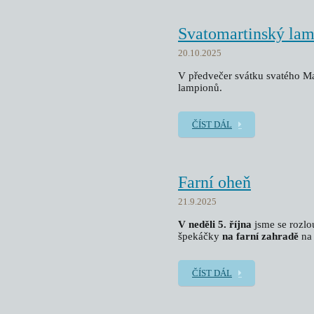
Svatomartinský la
20.10.2025
V předvečer svátku svatého Mar
lampionů.
ČÍST DÁL
Farní oheň
21.9.2025
V neděli 5. října
jsme se rozlo
špekáčky
na farní zahradě
na 
ČÍST DÁL