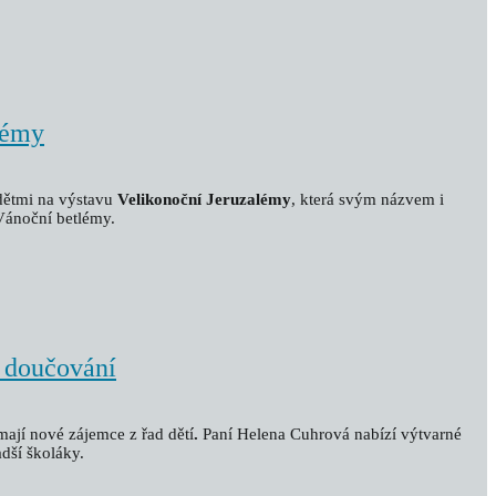
lémy
dětmi na výstavu
Velikonoční Jeruzalémy
, která svým názvem i
Vánoční betlémy.
 doučování
ímají nové zájemce z řad dětí
.
Paní Helena Cuhrová nabízí výtvarné
dší školáky.