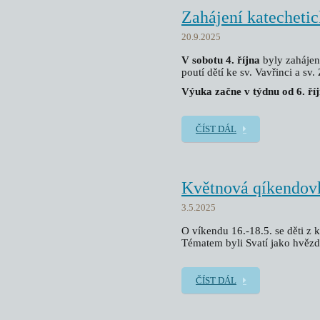
Zahájení katecheti
20.9.2025
V sobotu 4. října
byly zahájen
poutí dětí ke sv. Vavřinci a sv.
Výuka začne v týdnu od 6. ří
ČÍST DÁL
Květnová qíkendov
3.5.2025
O víkendu 16.-18.5. se děti z
Tématem byli Svatí jako hvězdy
ČÍST DÁL