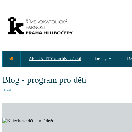
AKTUALITY a archiv událostí
kostely
kře
Blog - program pro děti
Úvod