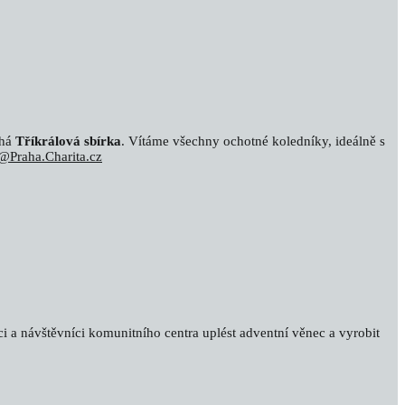
íhá
Tříkrálová sbírka
. Vítáme všechny ochotné koledníky, ideálně s
@Praha.Charita.cz
íci a návštěvníci komunitního centra uplést adventní věnec a vyrobit