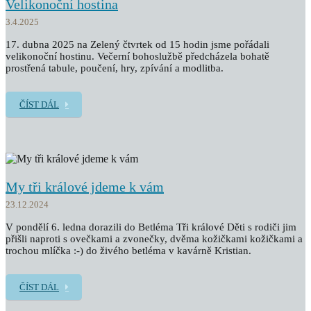
Velikonoční hostina
3.4.2025
17. dubna 2025 na Zelený čtvrtek od 15 hodin jsme pořádali
velikonoční hostinu. Večerní bohoslužbě předcházela bohatě
prostřená tabule, poučení, hry, zpívání a modlitba.
ČÍST DÁL
My tři králové jdeme k vám
23.12.2024
V pondělí 6. ledna dorazili do Betléma Tři králové Děti s rodiči jim
přišli naproti s ovečkami a zvonečky, dvěma kožičkami kožičkami a
trochou mlíčka :-) do živého betléma v kavárně Kristian.
ČÍST DÁL