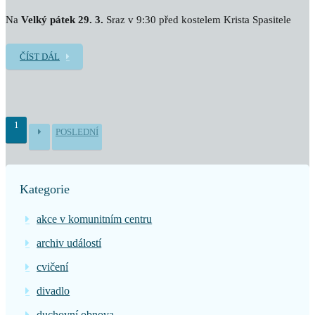
Na
Velký pátek 29. 3.
Sraz v 9:30 před kostelem Krista Spasitele
ČÍST DÁL
1
POSLEDNÍ
Kategorie
akce v komunitním centru
archiv událostí
cvičení
divadlo
duchovní obnova