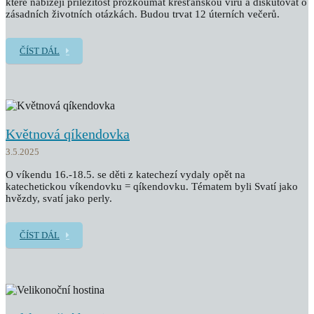
které nabízejí příležitost prozkoumat křesťanskou víru a diskutovat o
zásadních životních otázkách. Budou trvat 12 úterních večerů.
ČÍST DÁL
Květnová qíkendovka
3.5.2025
O víkendu 16.-18.5. se děti z katechezí vydaly opět na
katechetickou víkendovku = qíkendovku. Tématem byli Svatí jako
hvězdy, svatí jako perly.
ČÍST DÁL