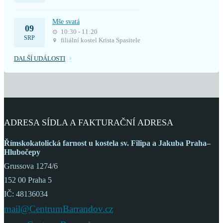
Mše svatá
09
10:30 - 11:20
SRP
filiální kostel Krista Spasitele
DALŠÍ UDÁLOSTI
ADRESA SÍDLA A FAKTURAČNÍ ADRESA
Římskokatolická farnost
u kostela sv. Filipa a Jakuba
Praha–
Hlubočepy
Grussova 1274/6
152 00 Praha 5
IČ: 48136034
mail@CentrumBarrandov.cz