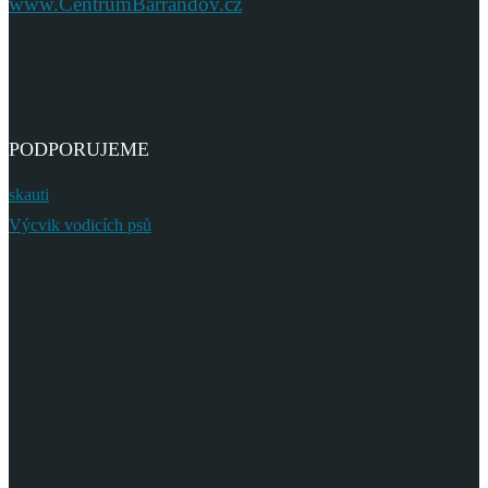
www.CentrumBarrandov.cz
PODPORUJEME
skauti
Výcvik vodicích psů