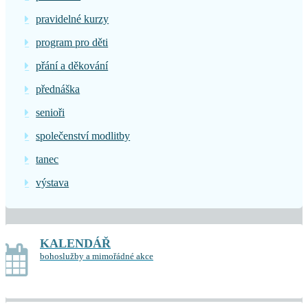
pravidelné kurzy
program pro děti
přání a děkování
přednáška
senioři
společenství modlitby
tanec
výstava
KALENDÁŘ
bohoslužby a mimořádné akce