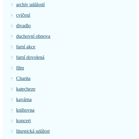
archiv událostí
cvičení
divadlo
duchovní obnova
farní akce
farní dovolená
film
Charita
katecheze
kavárna
knihovna
koncert
liturgická událost