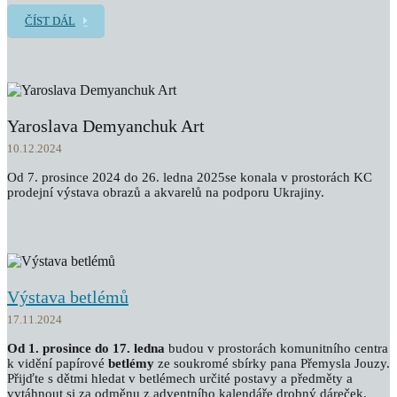
ČÍST DÁL
Yaroslava Demyanchuk Art
10.12.2024
Od 7. prosince 2024 do 26. ledna 2025se konala v prostorách KC
prodejní výstava obrazů a akvarelů na podporu Ukrajiny.
Výstava betlémů
17.11.2024
Od 1. prosince do 17. ledna
budou v prostorách komunitního centra
k vidění papírové
betlémy
ze soukromé sbírky pana Přemysla Jouzy.
Přijďte s dětmi hledat v betlémech určité postavy a předměty a
vytáhnout si za odměnu z adventního kalendáře drobný dáreček.