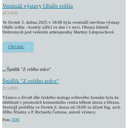
Vernisáž výstavy Oltáře světla
20.3.2025
Ve čtvrtek 3. dubna 2025 v 18:00 byla vernisáží otevřena výstaay
Oltáře světla - kostely zářící ve dne i v noci. Obrazy klientů
Dobromysli pod vedením artterapeutky Martiny Limpouchové.
ČÍST DÁL
Špidlík "Z celého srdce"
21.1.2025
Výstava o životě díle českého teologa světového formátu byla ke
shlédnutí v prostorách komunitního centra během února a března.
Vernisáž proběhla ve čtvrtek 6. února od 18:00 za účasti Ing. arch.
Jiřího Šťastny a P. Richarda Čemuse, autorů výstavy.
Foto
ZDE