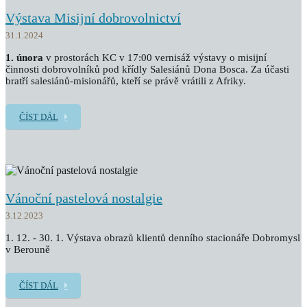
Výstava Misijní dobrovolnictví
31.1.2024
1. února
v prostorách KC v 17:00 vernisáž výstavy o misijní
činnosti dobrovolníků pod křídly Salesiánů Dona Bosca. Za účasti
bratří salesiánů-misionářů, kteří se právě vrátili z Afriky.
ČÍST DÁL
Vánoční pastelová nostalgie
3.12.2023
1. 12. - 30. 1. Výstava obrazů klientů denního stacionáře Dobromysl
v Berouně
ČÍST DÁL