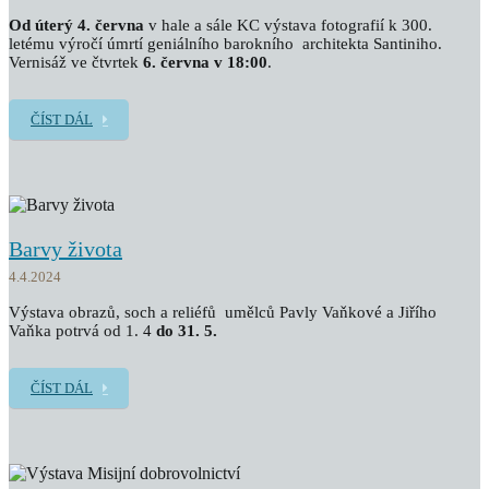
Od úterý 4. června
v hale a sále KC výstava fotografií k 300.
letému výročí úmrtí geniálního barokního architekta Santiniho.
Vernisáž ve čtvrtek
6. června v 18:00
.
ČÍST DÁL
Barvy života
4.4.2024
Výstava obrazů, soch a reliéfů umělců Pavly Vaňkové a Jiřího
Vaňka potrvá od 1. 4
do 31. 5.
ČÍST DÁL