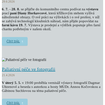
29.6.2026
6. 7. - 28. 8.
se přijďte do komunitního centra podívat na
výstavu
prací
paní Diany Horkavcové
, která křížkovým stehem vyšívá
náboženské obrazy. O své práci na výšivkách i o své profesi, v níž
se zabývá technologií kloubních náhrad, nám přijde popovídat na
farní kávu 19. 7.
Výstava je prodejní a výtěžek poputuje přes farní
charitu potřebným v našem okolí.
ČÍST DÁL
Paliativní péče ve fotografii
21.4.2026
V úterý 5. 5.
v 19:00 proběhla vernisáž výstavy fotografií Dagmar
Ultzenové a beseda s autorkou a hosty MUDr. Annou Kočovskou a
Gábinou Suchlovou na téma paliativní péče.
ČÍST DÁL