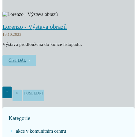
Lorenzo - Výstava obrazů
19.10.2023
Výstava prodloužena do konce listopadu.
ČÍST DÁL
1
POSLEDNÍ
Kategorie
akce v komunitním centru