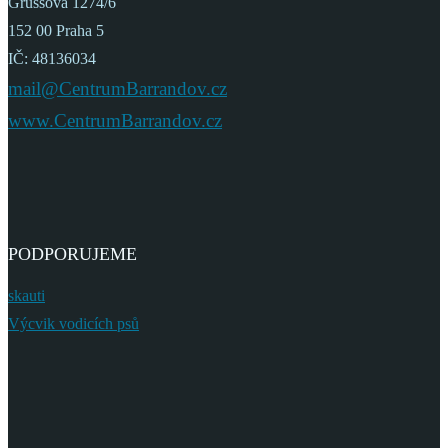
Grussova 1274/6
152 00 Praha 5
IČ: 48136034
mail@CentrumBarrandov.cz
www.CentrumBarrandov.cz
PODPORUJEME
skauti
Výcvik vodicích psů