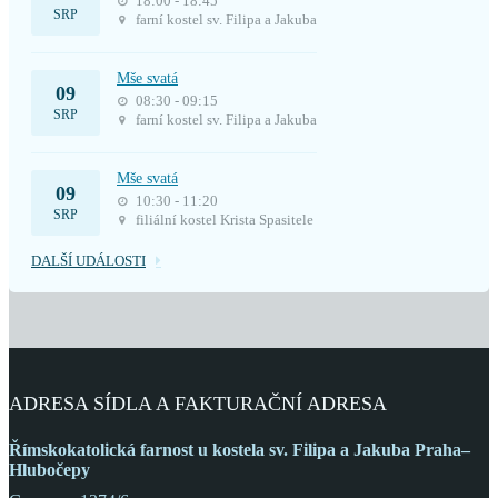
18:00 - 18:45
SRP
farní kostel sv. Filipa a Jakuba
Mše svatá
09
08:30 - 09:15
SRP
farní kostel sv. Filipa a Jakuba
Mše svatá
09
10:30 - 11:20
SRP
filiální kostel Krista Spasitele
DALŠÍ UDÁLOSTI
ADRESA SÍDLA A FAKTURAČNÍ ADRESA
Římskokatolická farnost
u kostela sv. Filipa a Jakuba
Praha–
Hlubočepy