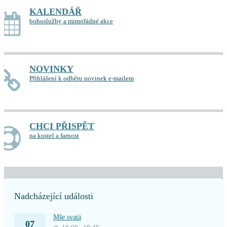
KALENDÁŘ
bohoslužby a mimořádné akce
NOVINKY
Přihlášení k odběru novinek e-mailem
CHCI PŘISPĚT
na kostel a farnost
Nadcházející události
Mše svatá
07