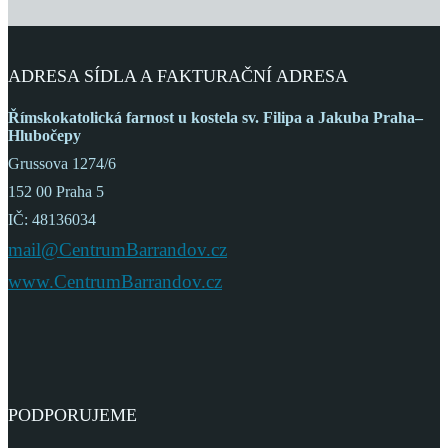
ADRESA SÍDLA A FAKTURAČNÍ ADRESA
Římskokatolická farnost
u kostela sv. Filipa a Jakuba
Praha–
Hlubočepy
Grussova 1274/6
152 00 Praha 5
IČ: 48136034
mail@CentrumBarrandov.cz
www.CentrumBarrandov.cz
PODPORUJEME