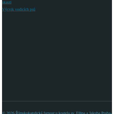
skauti
Výcvik vodicích psů
© 2026 Římskokatolická farnost u kostela sv. Filipa a Jakuba Praha-