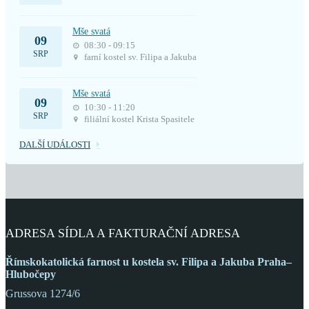
Mše svatá
09
08:30 - 09:15
SRP
farní kostel sv. Filipa a Jakuba
Mše svatá
09
10:30 - 11:20
SRP
filiální kostel Krista Spasitele
DALŠÍ UDÁLOSTI
ADRESA SÍDLA A FAKTURAČNÍ ADRESA
Římskokatolická farnost
u kostela sv. Filipa a Jakuba
Praha–
Hlubočepy
Grussova 1274/6