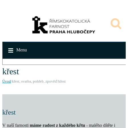
Menu
křest
Úvod
/křest, svatba, pohřeb, zpověď/křest
křest
V naší farnosti
máme radost z každého křtu
- malého dítěte i