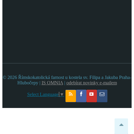
© 2026 Římskokatolická farnost u kostela sv. Filipa a Jakuba Praha-
Hlubočepy |
IS OMNIA
|
odebírat novinky e-mailem
Select Language
▼