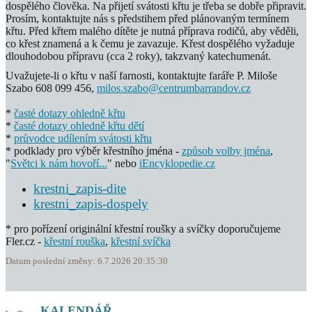
dospělého člověka. Na přijetí svátosti křtu je třeba se dobře připravit.
Prosím, kontaktujte nás s předstihem před plánovaným termínem
křtu. Před křtem malého dítěte je nutná příprava rodičů, aby věděli,
co křest znamená a k čemu je zavazuje. Křest dospělého vyžaduje
dlouhodobou přípravu (cca 2 roky), takzvaný katechumenát.
Uvažujete-li o křtu v naší farnosti, kontaktujte faráře P. Miloše
Szabo 608 099 456,
milos.szabo@centrumbarrandov.cz
*
časté dotazy ohledně křtu
*
časté dotazy ohledně křtu dětí
*
průvodce udílením svátosti křtu
* podklady pro výběr křestního jména -
způsob volby jména
,
"
Světci k nám hovoří...
" nebo
iEncyklopedie.cz
krestni_zapis-dite
krestni_zapis-dospely
* pro pořízení originální křestní roušky a svíčky doporučujeme
Fler.cz -
křestní rouška
,
křestní svíčka
Datum poslední změny: 6.7.2026 20:35:30
KALENDÁŘ