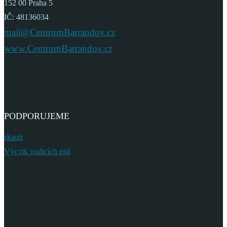
152 00 Praha 5
IČ: 48136034
mail@CentrumBarrandov.cz
www.CentrumBarrandov.cz
PODPORUJEME
skauti
Výcvik vodicích psů