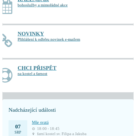
bohoslužby a mimořádné akce
NOVINKY
Přihlášení k odběru novinek e-mailem
CHCI PŘISPĚT
na kostel a farnost
Nadcházející události
Mše svatá
07
18:00 - 18:45
SRP
farní kostel sv. Filipa a Jakuba