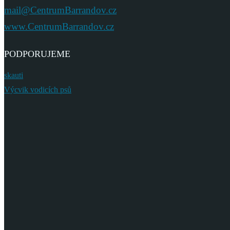
mail@CentrumBarrandov.cz
www.CentrumBarrandov.cz
PODPORUJEME
skauti
Výcvik vodicích psů