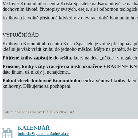
Ve foyer Komunitního centra Krista Spasitele na Barrandově se nacház
duchovním životě, životopisy svatých, eseje, ale i odbornou teologic
Knihovna je volně přístupná kdykoliv v otevírací době Komunitního 
VÝPŮJČNÍ ŘÁD
Knihovna Komunitního centra Krista Spasitele je volně přístupná a p
ideální je však vrátit knihu do jednoho měsíce. Mějte na paměti, že k
Půjčené knihy zapisujte do sešitu,
který najdete „někde“ v regálech
Prosíme, knihy vždy vracejte na místo označené VRÁCENÉ K
dáte jinam, už nikdy ji nenajdeme...
Pokud chcete knihovně Komunitního centra věnovat knihy
, kter
knihovny. Děkujeme za pochopení.
Datum poslední změny: 6.7.2026 20:43:43
KALENDÁŘ
bohoslužby a mimořádné akce