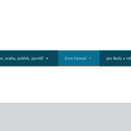
st, svatba, pohřeb, zpověď
život farnosti
pro školy a ve