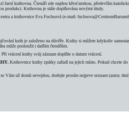
í farní knihovna. Čtenáři zde najdou křesťanskou, především katolickou
kou produkci. Knihovna je stále doplňována novými tituly.
centra a knihovnice Eva Fuchsová (e-mail: fuchsova@CentrumBarrandov.
ůjčování knih je založeno na důvěře. Knihy si můžete kdykoliv samostat
niha může posloužit i dalším čtenářům.
. Při vrácení knihy svůj záznam doplňte o datum vrácení.
NIHY.
Knihovnice knihy zpátky zařadí na jejich místo. Pokud chcete do 
é se Vám už domů nevejdou, dodejte prosím nejprve seznam (autor, titul