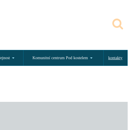
řejnost
Komunitní centrum Pod kostelem
kontakty