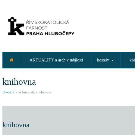
AKTUALITY a archiv událostí
kostely
kře
knihovna
Úvod
/život farnosti/knihovna
knihovna