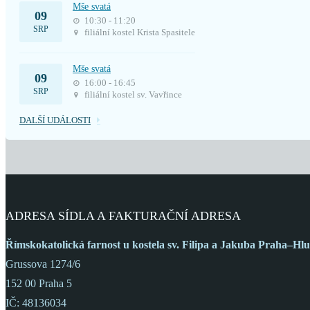
Mše svatá
09
10:30 - 11:20
SRP
filiální kostel Krista Spasitele
Mše svatá
09
16:00 - 16:45
SRP
filiální kostel sv. Vavřince
DALŠÍ UDÁLOSTI
ADRESA SÍDLA A FAKTURAČNÍ ADRESA
Římskokatolická farnost
u kostela sv. Filipa a Jakuba
Praha–Hlu
Grussova 1274/6
152 00 Praha 5
IČ: 48136034