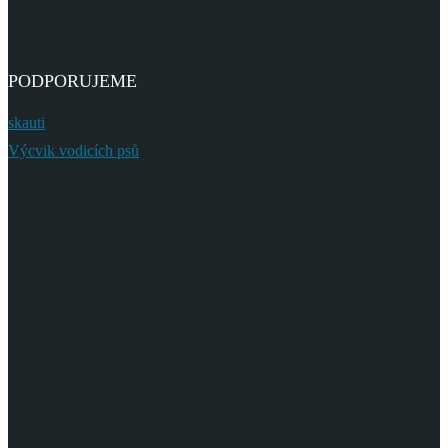
PODPORUJEME
skauti
Výcvik vodicích psů