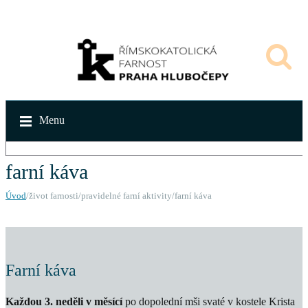
Menu
farní káva
Úvod
/život farnosti/pravidelné farní aktivity/farní káva
Farní káva
Každou 3. neděli v měsící
po dopolední mši svaté v kostele Krista