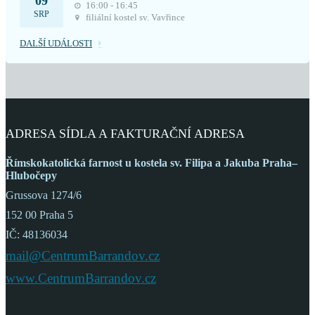
09
16:00 - 16:45
SRP
filiální kostel sv. Vavřince
DALŠÍ UDÁLOSTI
ADRESA SÍDLA A FAKTURAČNÍ ADRESA
Římskokatolická farnost
u kostela sv. Filipa a Jakuba
Praha–
Hlubočepy
Grussova 1274/6
152 00 Praha 5
IČ: 48136034
mail@CentrumBarrandov.cz
www.CentrumBarrandov.cz