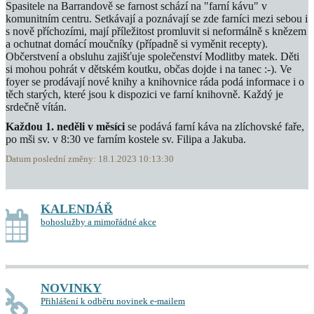
Spasitele na Barrandově se farnost schází na "farní kávu" v
komunitním centru. Setkávají a poznávají se zde farníci mezi sebou i
s nově příchozími, mají příležitost promluvit si neformálně s knězem
a ochutnat domácí moučníky (případně si vyměnit recepty).
Občerstvení a obsluhu zajišťuje společenství Modlitby matek. Děti
si mohou pohrát v dětském koutku, občas dojde i na tanec :-). Ve
foyer se prodávají nové knihy a knihovnice ráda podá informace i o
těch starých, které jsou k dispozici ve farní knihovně. Každý je
srdečně vítán.
Každou 1. neděli v měsíci
se podává farní káva na zlíchovské faře,
po mši sv. v 8:30 ve farním kostele sv. Filipa a Jakuba.
Datum poslední změny: 18.1.2023 10:13:30
KALENDÁŘ
bohoslužby a mimořádné akce
NOVINKY
Přihlášení k odběru novinek e-mailem