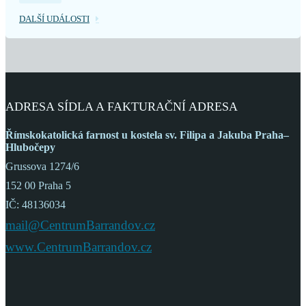
DALŠÍ UDÁLOSTI
ADRESA SÍDLA A FAKTURAČNÍ ADRESA
Římskokatolická farnost
u kostela sv. Filipa a Jakuba
Praha–
Hlubočepy
Grussova 1274/6
152 00 Praha 5
IČ: 48136034
mail@CentrumBarrandov.cz
www.CentrumBarrandov.cz