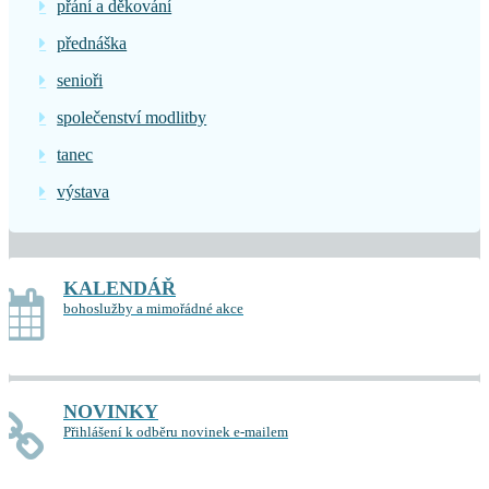
přání a děkování
přednáška
senioři
společenství modlitby
tanec
výstava
KALENDÁŘ
bohoslužby a mimořádné akce
NOVINKY
Přihlášení k odběru novinek e-mailem