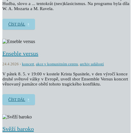
Hudba, slovo a ... tentokrát (neo)klasicismus. Na programu byla díla
W. A. Mozarta a M. Ravela.
ČÍST DÁL
Enseble versus
24.4.2026
koncert
,
akce v komunitním centru
,
archiv událostí
V pátek 8. 5. v 19:00 v kostele Krista Spasitele, v den výročí konce
druhé světové války v Evropě, uvedl sbor Ensemble Versus koncert
věnovaný památce obětí tohoto tragického konfliktu.
ČÍST DÁL
Svěží baroko