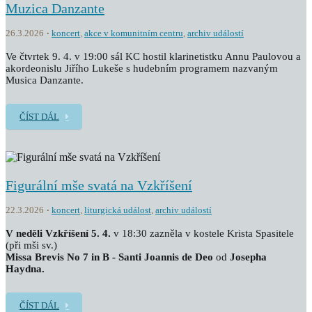
Muzica Danzante
26.3.2026
koncert
,
akce v komunitním centru
,
archiv událostí
Ve čtvrtek 9. 4. v 19:00 sál KC hostil klarinetistku Annu Paulovou a
akordeonislu Jiřího Lukeše s hudebním programem nazvaným
Musica Danzante.
ČÍST DÁL
Figurální mše svatá na Vzkříšení
22.3.2026
koncert
,
liturgická událost
,
archiv událostí
V neděli Vzkříšení 5. 4.
v 18:30 zazněla v kostele Krista Spasitele
(při mši sv.)
Missa Brevis No 7 in B - Santi Joannis de Deo
od
Josepha
Haydna.
ČÍST DÁL