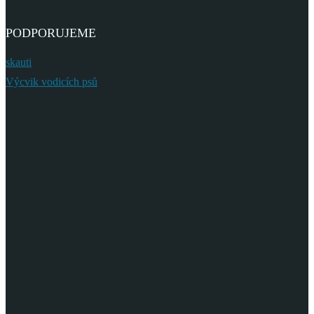
PODPORUJEME
skauti
Výcvik vodicích psů